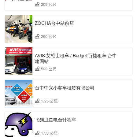
209 公尺
ZOCHA台中站前店
290 公尺
AVIS 艾维士租车 / Budget 百捷租车 台中
建国站
522 公尺
台中中兴小客车租赁有限公司
1.25 公里
飞狗卫星电台计程车
1.38 公里