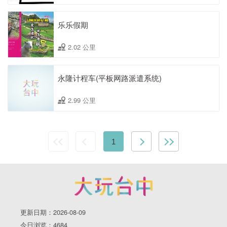
乐乐假期
2.02 公里
永隆计程车(平板网路派遣系统)
2.99 公里
1
更新日期：2026-08-09
今日浏览：4684