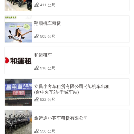
411 公尺
翔顺机车租赁
505 公尺
和运租车
518 公尺
立昌小客车租赁有限公司~汽.机车出租
(台中火车站-干城车站)
522 公尺
鑫运通小客车租赁有限公司
530 公尺