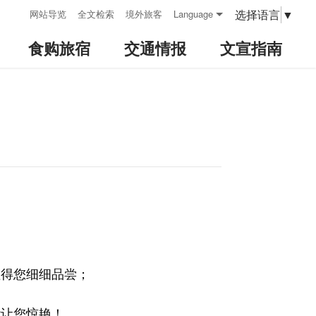
:::
选择语言
▼
网站导览
全文检索
境外旅客
Language
食购旅宿
交通情报
文宣指南
值得您细细品尝；
能让您惊艳！