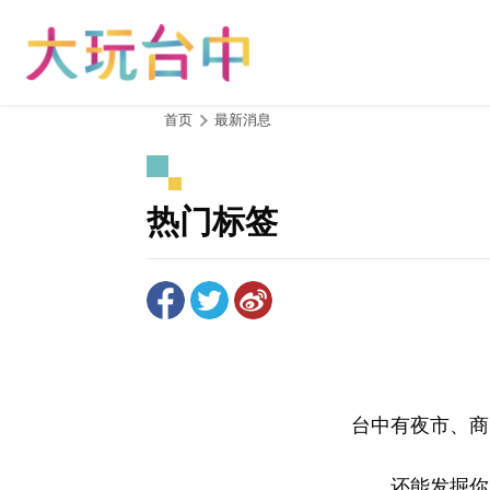
跳
到
主
要
内
:::
首页
最新消息
容
区
块
热门标签
台中有夜市、商
还能发掘你