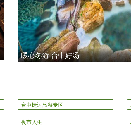
暖心冬游 台中好汤
台中捷运旅游专区
夜市人生