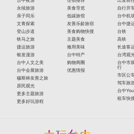
永续旅游
美食导览
自行开
亲子同乐
低碳旅馆
台中机
文青探索
友善乐龄旅宿
台中捷
登山步道
美食购物快搜
台铁
铁马之旅
主题美食
高铁
捷运旅游
飨用美味
长途客
银发漫游
台中特产
台湾观
台中人文之美
购物商圈
台中市观
行
台中会展旅游
优惠情报
市区公
穆斯林友善之旅
驾车旅
原民观光
台中YouB
更多主题旅游
租车快
更多好玩游程