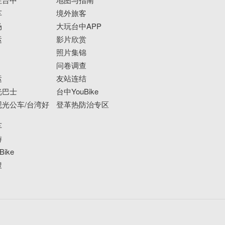
车
境外旅客
场
大玩台中APP
运
影片欣赏
照片集锦
问卷调查
运
友站连结
光巴士
台中YouBike
光公车/台湾好
登革热防治专区
车
游
ike
搜