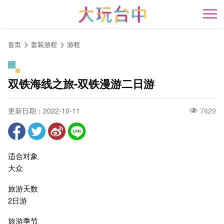
跳
到
开
主
要
首页
套装游程
游程
内
容
区
双铁海线之旅-双铁漫游二日游
块
更新日期：2022-10-11
7629
适合对象
大众
旅游天数
2日游
旅游季节