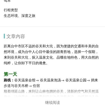
驾车
行程类型
生态环境、深度之旅
文章內容
距离台中市区不远的谷关和大坑，因为便捷的交通和丰美的自
然环境，成为台中人心目中最佳的踏青胜地，选择一个假期，
来到谷关和大坑，探入温泉文化、品嚐在地特色，用大自然的
纯粹，让你卸下平日的倦惫。
第一天
路线：
谷关温泉会馆→
谷关温泉泡汤
→ 谷关温泉公园→ 捎来
步道与谷关吊桥→ 住宿
顺着绵延山路，来到让山林包拥的谷关，清新的空气和天然温
泉水，让这里在一年四季都吸引许多游客来访，放慢脚步入住
继续阅读
一夜温泉乡，谷关的美好值得细细品味。