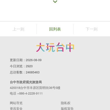
上一则
回列表
下一则
更新日期：2026-08-09
今日浏览：2920
总访客数：24685463
台中市政府观光旅游局
420018台中市丰原区阳明街36号5楼
谷关游客中心暨入关博物馆
电话 +886-4-2228-9111
营业时间：08:30-17:30
网站导览
隐私权
地址：台中市和平区东关路一段102号
资讯安全
版权宣告
电话：04-25951496