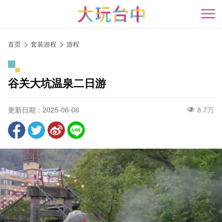
跳
到
开
主
要
首页
套装游程
游程
内
容
区
谷关大坑温泉二日游
块
更新日期：2025-06-06
8.7万