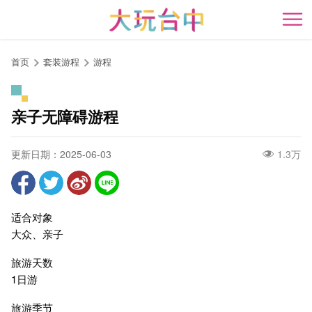
跳
到
开
主
要
首页
套装游程
游程
内
容
区
亲子无障碍游程
块
更新日期：2025-06-03
1.3万
适合对象
大众、亲子
旅游天数
1日游
旅游季节