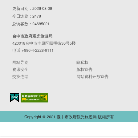
更新日期：2026-08-09
无障碍设施
：*入馆优惠 *导盲砖 *无障碍坡道 *无障碍厕所 *无
今日浏览：2478
障碍电梯 *无障碍停车位
总访客数：24685021
台中市政府观光旅游局
午餐
420018台中市丰原区阳明街36号5楼
建议时间12:00~14:00
电话 +886-4-2228-9111
邻近用餐推荐
宜家家居、大远百、新光三越
网站导览
隐私权
无障碍设施：
*无障碍厕所 *无障碍停车位
资讯安全
版权宣告
交换连结
网站资料开放宣告
东势客家文化园区
建议时间14:30~17:00
园区的文物馆由东势火车站旧站改建而成，原来的火车站月
台、候车室内，保留火车站内旅客等车时坐的长条椅。园区还
规划有与客家相关的食、衣、住、行、育、乐的文物主题展，
Copyright © 2021 臺中市政府觀光旅遊局 版權所有
介绍产业、语言、人文特色。