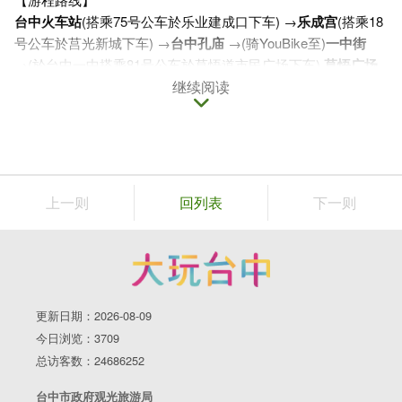
台中火车站
(搭乘75号公车於乐业建成口下车) →
乐成宫
(搭乘18
号公车於莒光新城下车) →
台中孔庙
→(骑YouBike至)
一中街
→(於台中一中搭乘81号公车於草悟道市民广场下车)
草悟广场
(步行)→
市民广场勤美绿园道
继续阅读
(骑YouBike至) →
国立台湾美术馆
1.乐成宫
位於台中市东区的乐成宫，里头供俸的主神为妈祖，乐成宫因
而被称为「旱溪妈祖庙」，同时也因为其历史久远，可回推至
1753年，因此也被台中市文化资产处列为三级古蹟。九二一地
上一则
回列表
下一则
震时，曾导致庙里的石柱位移，部分屋顶倒塌等状况，後续申
请经费修补并於2003年完成高四十公尺的标碑。近年来也因为
庙里头月老灵验的缘故，吸引许多游客前来朝圣。乐成宫旁的
街道集结许多美食小吃，包含肉圆、米糕、隔间肉汤等，成了
庙口附近的亮点之一。
更新日期：2026-08-09
今日浏览：3709
地址：台中市东区旱溪街48号
总访客数：24686252
台中市政府观光旅游局