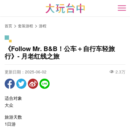
跳
到
开
主
要
首页
套装游程
游程
内
容
区
《Follow Mr. B&B！公车＋自行车轻旅
块
行》- 月老红线之旅
更新日期：2025-06-02
2.3万
适合对象
大众
旅游天数
1日游