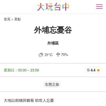
跳
到
開
主
首頁
景點
要
內
外埔忘憂谷
容
區
塊
外埔區
70
%
31
°C
星期日：00:00 – 23:59
4.4
星
生態之旅
大地以稻穗與雛菊 助世人忘憂