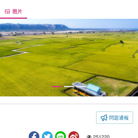
照片
問題通報
忘憂谷空拍
251220