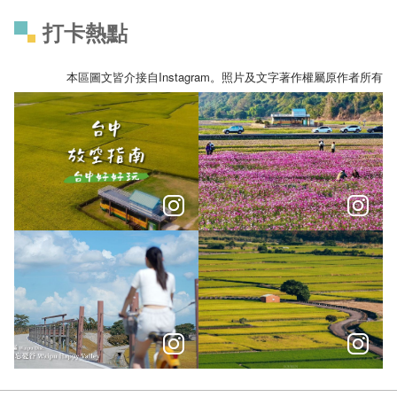
打卡熱點
本區圖文皆介接自Instagram。照片及文字著作權屬原作者所有
發呆無罪！ #台中放空指南
想拍花海不用等｜台中 3 個波
＼在花開之時與你相遇花漾臺中，一起走過四季的花顏巧語／
\ 乘著微風~騎乘甲后自行車道