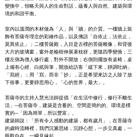
變換中，領略天與人的生命對話，蘊養人與自然、建築與環
境的和諧平衡。
室內以溫潤的木材做為「人」與「牆」的介質。一樓牆上裝
飾有菩薩寺理念的彩繪作品，以及佛語「自依止，法依止，
莫異依止」；二樓菩薩殿，入目是古樸的菩薩雕像，和背後
大片的玻璃窗，窗外老榆樹伸展著枝枒，更隨四季變換；三
樓左側為僧人修行處，對外不開放；右側則擺放有桌椅，桌
上備有心經、白紙與筆，開放給訪客「緩下來，靜調吐納」
「寫經」；用「寫」而非「抄」，正是希望來訪之人除了放
下俗事，更要靜思用心，「心的世界，最大」。
菩薩寺的主持人慧光法師提倡「在生活中修行，修行不離生
活」─在菩薩寺，建築是含蓄的、空間是簡約的、環境是樸
實的─「因為簡單，所以豐富」。
建築師說：「所有令人感動的建築，都有歲月」，在菩薩寺
的歲時流轉裡，我們沉澱思緒，沉靜心想，一步立真處，一
眼觀自在，一瞬見緣起。