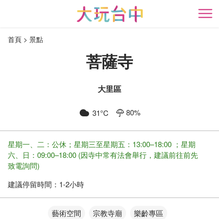
跳
到
開
主
首頁
景點
要
內
菩薩寺
容
區
塊
大里區
80
%
31
°C
星期一、二：公休；星期三至星期五：13:00–18:00 ；星期
六、日：09:00–18:00 (因寺中常有法會舉行，建議前往前先
致電詢問)
建議停留時間：
1-2小時
藝術空間
宗教寺廟
樂齡專區