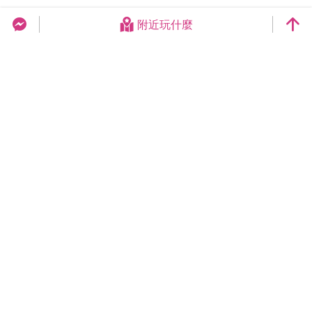
附近玩什麼
台中旅遊網 FB Chat
更新日期：2026-08-08
今日瀏覽：22856
總訪客數：258979215
臺中市政府觀光旅遊局
420018臺中市豐原區陽明街36號5樓
電話 04-2228-9111
網站導覽
隱私權
資訊安全
版權宣告
交換連結
連絡我們