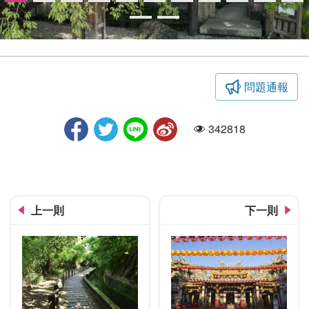
問題通報
菩薩寺-門口
342818
人氣
上一則
下一則