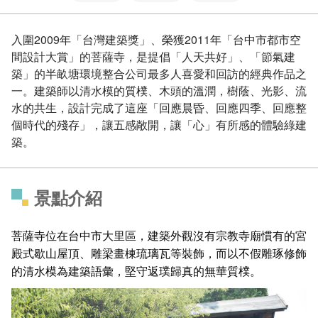
入圍2009年「台灣建築獎」、榮獲2011年「台中市都市空
間設計大賞」的菩薩寺，是提倡「人天共好」、「節氣建
築」的半畝塘環境整合公司最多人喜愛和回訪的經典作品之
一。建築師以清水模的質樸、木頭的溫潤，樹蔭、光影、流
水的共生，設計完成了這座「回應晨昏、回應四季、回應整
個時代的殘存」，讓五感敞開，讓「心」有所感的體驗綠建
築。
景點介紹
菩薩寺位在台中市大里區，建築外觀沒有宗教寺廟慣有的宮
殿式歇山屋頂、雕梁畫棟琉璃瓦等裝飾，而以不假雕琢修飾
的清水模為建築語彙，堅守返璞歸真的無華質樸。