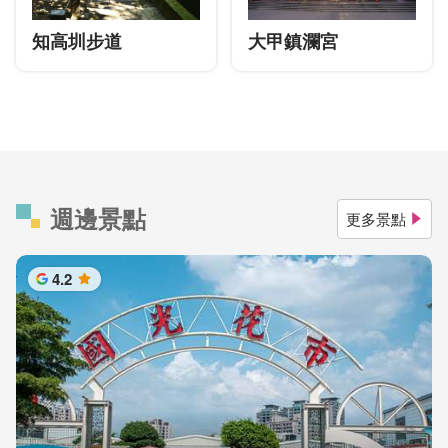
知高圳步道
大甲鎮瀾宮
週邊景點
更多景點
4.2
星