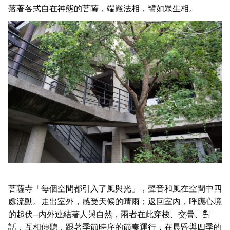
落著各式自在神態的菩薩，端嚴法相，譬如眾生相。
菩薩寺「每個空間都引入了風與光」，聲音和風在空間中四
處流動。走出室外，感受天候的晴雨；返回室內，呼應心境
的起伏─內外連結著人與自然，兩者在此穿梭、交疊、對
話，互相傾聽，跟著季節時序的節奏運行，在晨昏與四季的