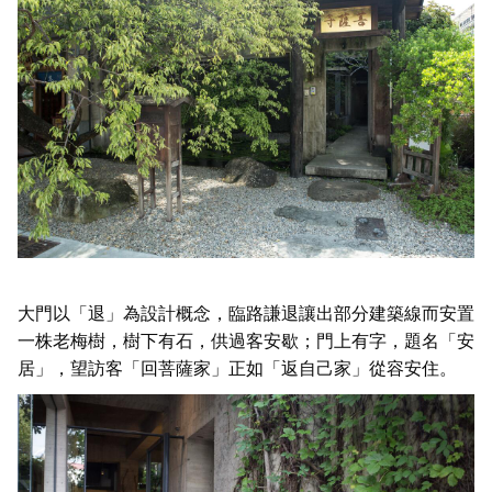
大門以「退」為設計概念，臨路謙退讓出部分建築線而安置
一株老梅樹，樹下有石，供過客安歇；門上有字，題名「安
居」，望訪客「回菩薩家」正如「返自己家」從容安住。