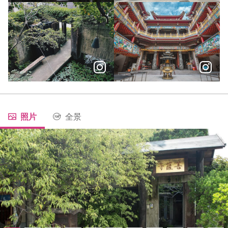
有別於一般寺廟的大里「菩薩寺」，極簡的清水模建築空間，
啟動五感深度遊！到好吃好逛又
尋訪臺中的清水模建築，感受內斂但體現品味的美。​
曾經的河運大城，經過百年變遷
照片
全景