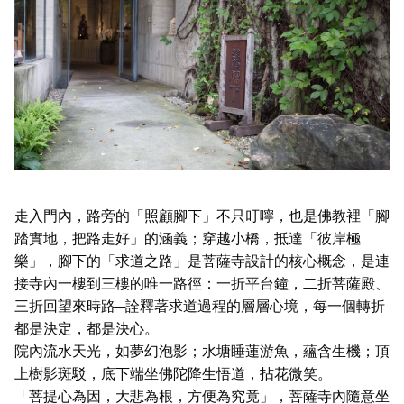
走入門內，路旁的「照顧腳下」不只叮嚀，也是佛教裡「腳
踏實地，把路走好」的涵義；穿越小橋，抵達「彼岸極
樂」，腳下的「求道之路」是菩薩寺設計的核心概念，是連
接寺內一樓到三樓的唯一路徑：一折平台鐘，二折菩薩殿、
三折回望來時路─詮釋著求道過程的層層心境，每一個轉折
都是決定，都是決心。
院內流水天光，如夢幻泡影；水塘睡蓮游魚，蘊含生機；頂
上樹影斑駁，底下端坐佛陀降生悟道，拈花微笑。
「菩提心為因，大悲為根，方便為究竟」，菩薩寺內隨意坐