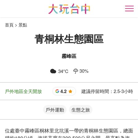
跳
到
開
主
首頁
景點
要
內
青桐林生態園區
容
區
塊
霧峰區
30
%
34
°C
戶外地區全天開放
4.2
建議停留時間：
2.5-3小時
星
戶外運動
生態之旅
位處臺中霧峰區桐林里北坑溪一帶的青桐林生態園區，總面
積約180公頃，海拔高度在300-500公尺之間，最高點為海