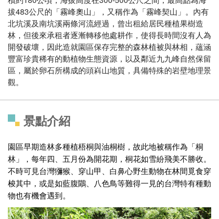
拔483公尺的「霧峰奧山」，又稱作為「霧峰契山」。內有
北坑溪及南坑溪兩條河流經過，曾出租給居民種植果樹造
林，但後來承租者逐漸轉移他處耕作，使得長時間沒有人為
開發破壞，因此造就園區保存完整的森林植被與林相，蘊涵
豐富珍貴稀有的動植物生態資源，以及鄰近九九峰自然保留
區，屬於卵石所構成的頭嵙山地質，具備特殊的岩壁地理景
觀。
景點介紹
園區早期造林多種植梧桐與油桐樹，故此地被稱作為「桐
林」，每年四、五月份為開花期，桐花如雪紛飛美不勝收。
不時可見台灣獼猴、穿山甲、白鼻心野生動物在林間覓食穿
梭其中，或是如藍腹鷳、八色鳥等難得一見的台灣特有種動
物也有機會遇到。