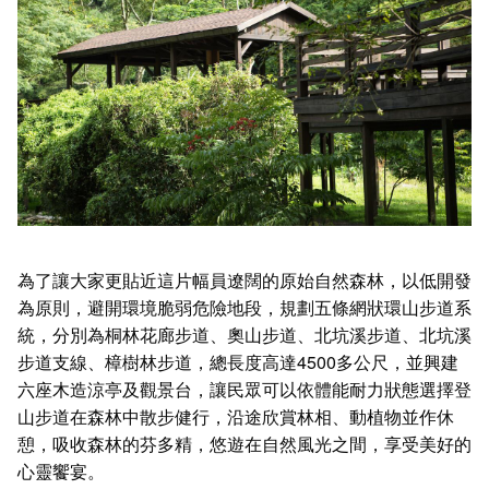
為了讓大家更貼近這片幅員遼闊的原始自然森林，以低開發
為原則，避開環境脆弱危險地段，規劃五條網狀環山步道系
統，分別為桐林花廊步道、奧山步道、北坑溪步道、北坑溪
步道支線、樟樹林步道，總長度高達4500多公尺，並興建
六座木造涼亭及觀景台，讓民眾可以依體能耐力狀態選擇登
山步道在森林中散步健行，沿途欣賞林相、動植物並作休
憩，吸收森林的芬多精，悠遊在自然風光之間，享受美好的
心靈饗宴。