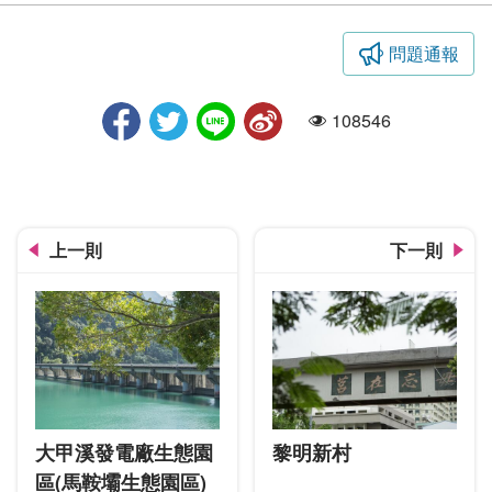
問題通報
青桐林生態園區
108546
人氣
上一則
下一則
大甲溪發電廠生態園
黎明新村
區(馬鞍壩生態園區)