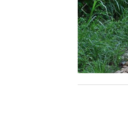
大肚瑞井步道延伸