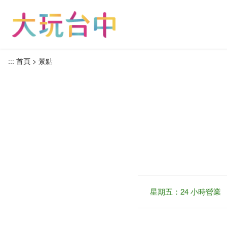
跳
到
主
要
內
:::
首頁
景點
容
區
塊
星期五：24 小時營業