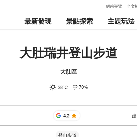
:::
網站導覽
全文
最新發現
景點探索
主題玩法
大肚瑞井登山步道
大肚區
70
%
28
°C
4.2
建
星
登山步道