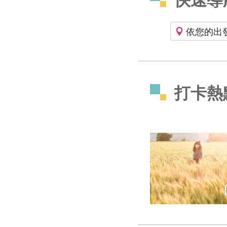
依您的出
打卡熱
大雅麥田轉黃！陽光