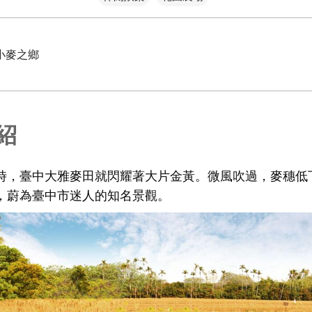
小麥之鄉
紹
時，臺中大雅麥田就閃耀著大片金黃。微風吹過，麥穗低
，蔚為臺中市迷人的知名景觀。