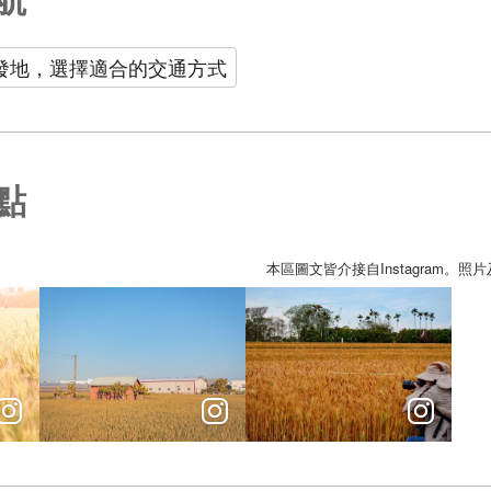
發地，選擇適合的交通方式
點
本區圖文皆介接自Instagram。
灑落金黃麥浪，更顯得土地閃閃發光。
原來我們這麼近。
⠀⠀⠀⠀⠀⠀⠀⠀⠀⠀⠀⠀