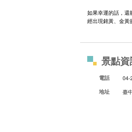
如果幸運的話，還
經出現銘黃、金黃
景點資
電話
04-
地址
臺