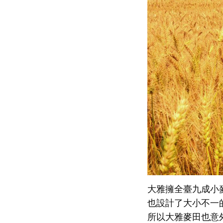
大雅擁全臺九成小
也設計了大小不一
所以大雅麥田也意