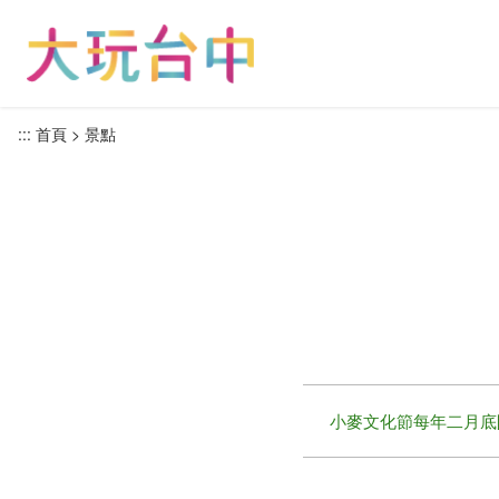
跳
到
主
要
內
:::
首頁
景點
容
區
塊
小麥文化節每年二月底