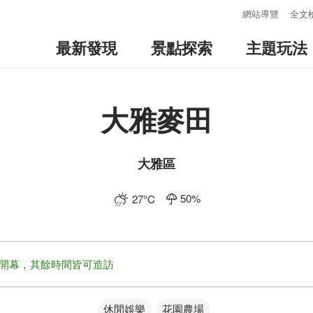
:::
網站導覽
全文
最新發現
景點探索
主題玩法
大雅麥田
大雅區
50
%
27
°C
開幕，其餘時間皆可造訪
休閒娛樂
花園農場