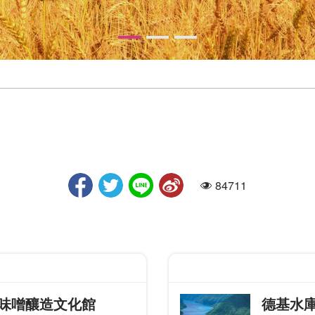
84711
人氣
味噌釀造文化館
德基水