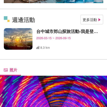
登峰造極的藝術之美，沉浸在嘆為觀止的視覺饗宴裡。
「全都是幻覺，嚇不倒我的！」
週邊活動
更多活動
台中城市郊山探旅活動-我是登山王
2026-03-15
~
2026-09-15
8.3 km
照片