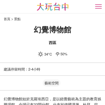
跳
到
開
主
首頁
景點
要
內
幻覺博物館
容
區
塊
西區
50
%
34
°C
建議停留時間：
2-4小時
藝術空間
幻覺博物館始於克羅埃西亞，是以錯覺藝術為主題的教育娛
樂場館，全球已有22間分館，分布於德國漢堡、杜拜、巴