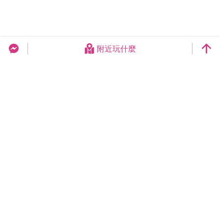
附近玩什麼
台中旅遊網 FB Chat
更新日期：2026-08-07
今日瀏覽：21156
總訪客數：258946960
臺中市政府觀光旅遊局
420018臺中市豐原區陽明街36號5樓
電話 04-2228-9111