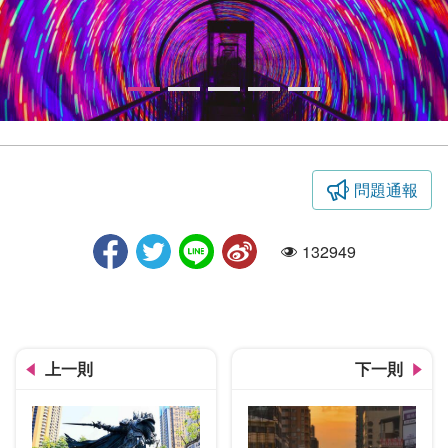
問題通報
幻覺博物館隧道
132949
人氣
上一則
下一則