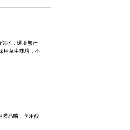
山傍水，環境無汙
採用草生栽培，不
用嘴品嚐，享用酸