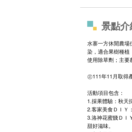
景點介
水寨一方休閒農場
染，適合果樹種植
使用除草劑；主要
㊣111年11月取
活動項目包含：
1.採果體驗：秋天
2.客家美食ＤＩ
3.洛神花蜜餞Ｄ
甜好滋味。