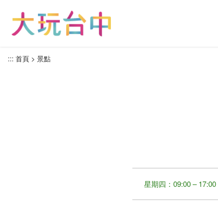
跳
到
主
要
內
:::
首頁
景點
容
區
塊
星期四：09:00 – 17:00