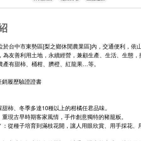
紹
位於台中市東勢區[梨之鄉休閒農業區]內，交通便利，依
，為友善利用土地，永續經營，兼顧生產、生活、生態，
農產有甜柿、桶柑、臍橙、紅龍果…等。
得產銷履歷驗證證書
採甜柿、冬季多達10種以上的柑橘任君品味。
Ｙ：重現古早時期客家風情，手作創意獨特的豬籠粄。
ＩＹ：從種子培育到滿枝花開，讓人用眼欣賞、用手採花、