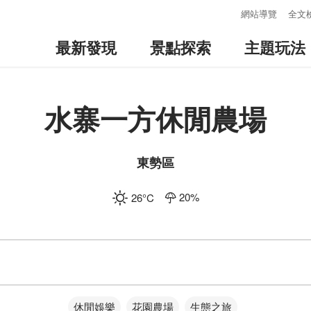
:::
網站導覽
全文
最新發現
景點探索
主題玩法
水寨一方休閒農場
東勢區
20
%
26
°C
休閒娛樂
花園農場
生態之旅