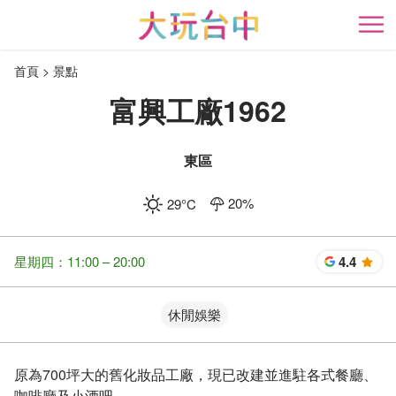
跳
到
開
主
首頁
景點
要
內
富興工廠1962
容
區
塊
東區
20
%
29
°C
星期四：11:00 – 20:00
4.4
星
休閒娛樂
原為700坪大的舊化妝品工廠，現已改建並進駐各式餐廳、
咖啡廳及小酒吧。