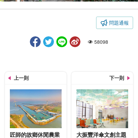
問題通報
富興工廠遊客
58098
人氣
上一則
下一則
匠師的故鄉休閒農業
大振豐洋傘文創主題