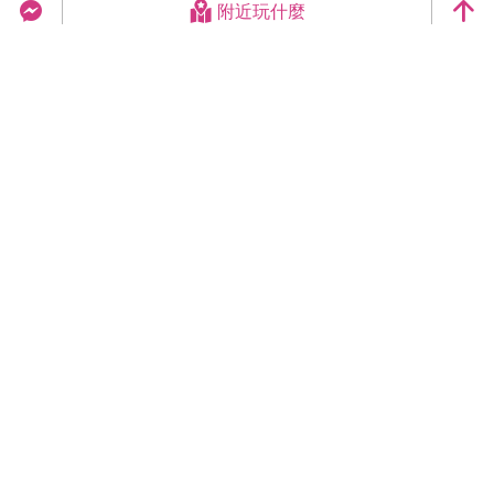
附近玩什麼
台中旅遊網 FB Chat
更新日期：2026-08-06
今日瀏覽：31516
總訪客數：258924928
臺中市政府觀光旅遊局
420018臺中市豐原區陽明街36號5樓
電話 04-2228-9111
網站導覽
隱私權
資訊安全
版權宣告
交換連結
連絡我們
網站資料開放宣告