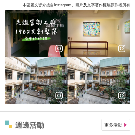
本區圖文皆介接自Instagram。照片及文字著作權屬原作者所有
️ 𝐅𝐔𝐒𝐈𝐎𝐍 𝐒𝐏𝐀𝐂𝐄 𝟏𝟗𝟔𝟐 𝐂𝐮𝐥𝐭𝐮𝐫𝐚𝐥 𝐚𝐧𝐝 𝐂𝐫𝐞𝐚𝐭𝐢𝐯𝐞 𝐏𝐚𝐫𝐤
藝文心路｜在台中遇見創意與靈
老工廠化身美學新據點，在這感受新舊交替氛圍。
（舊工廠+設計）x創意＝臺中全新
週邊活動
更多活動