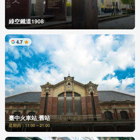
綠空鐵道1908
4.7
星
臺中火車站ˍ舊站
星期四：11:00 – 21:00