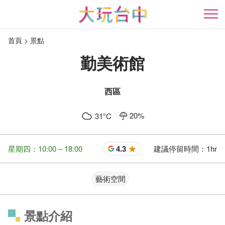
跳
到
開
主
首頁
景點
要
內
勤美術館
容
區
塊
西區
20
%
31
°C
星期四：10:00 – 18:00
4.3
建議停留時間：
1hr
星
藝術空間
景點介紹