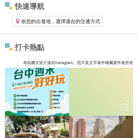
快速導航
依您的出發地，選擇適合的交通方式
打卡熱點
本區圖文皆介接自Instagram。照片及文字著作權屬原作者所有
＼𝑻𝒂𝒊𝒄𝒉𝒖𝒏𝒈 𝑾𝒆𝒆𝒌𝒆𝒏𝒅 𝑭𝒖𝒏！／
＼台中玩到黑夜 揪團玩轉臺中