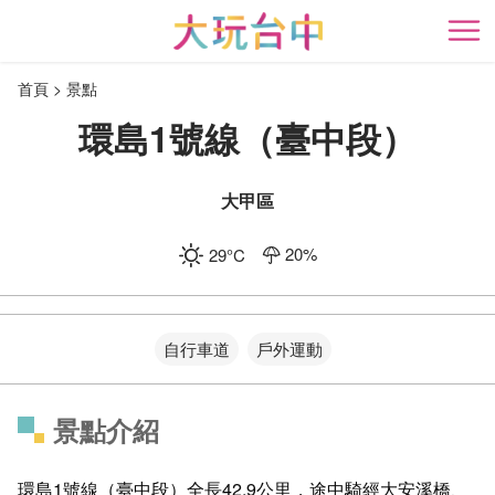
跳
到
開
主
首頁
景點
要
內
環島1號線（臺中段）
容
區
塊
大甲區
20
%
29
°C
自行車道
戶外運動
景點介紹
環島1號線（臺中段）全長42.9公里，途中騎經大安溪橋、