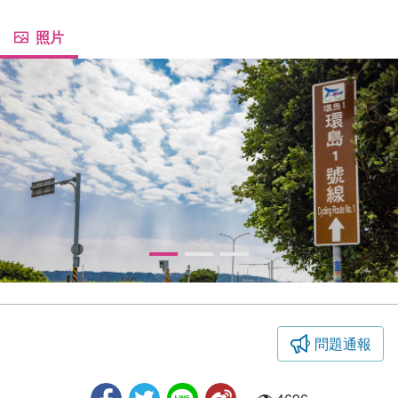
照片
問題通報
環島1號線（臺中段）