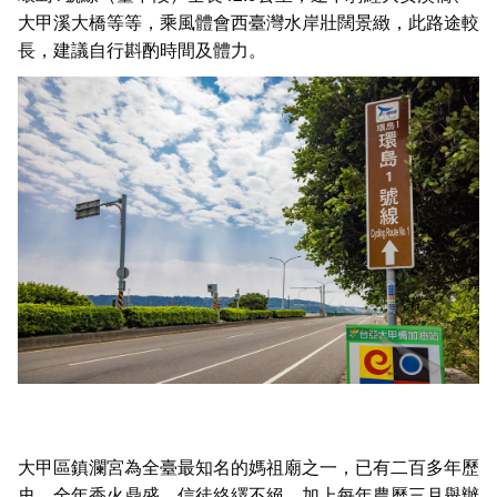
大甲溪大橋等等，乘風體會西臺灣水岸壯闊景緻，此路途較
長，建議自行斟酌時間及體力。
大甲區鎮瀾宮為全臺最知名的媽祖廟之一，已有二百多年歷
史，全年香火鼎盛、信徒絡繹不絕，加上每年農曆三月舉辦