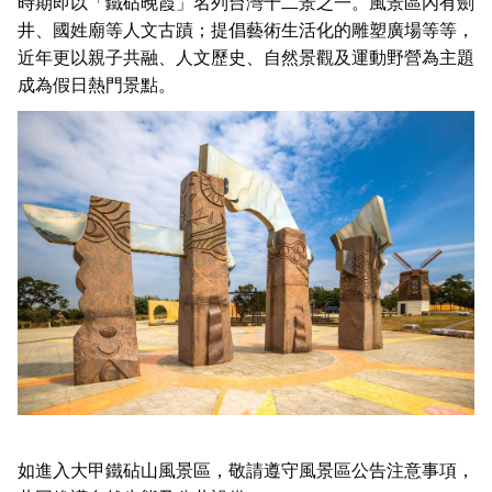
時期即以「鐵砧晚霞」名列台灣十二景之一。風景區內有劍
井、國姓廟等人文古蹟；提倡藝術生活化的雕塑廣場等等，
近年更以親子共融、人文歷史、自然景觀及運動野營為主題
成為假日熱門景點。
如進入大甲鐵砧山風景區，敬請遵守風景區公告注意事項，