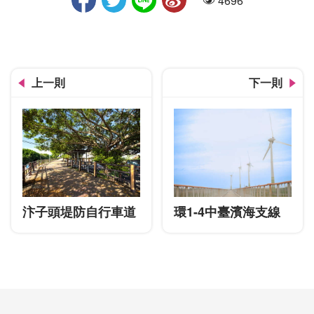
4696
人氣
上一則
下一則
汴子頭堤防自行車道
環1-4中臺濱海支線