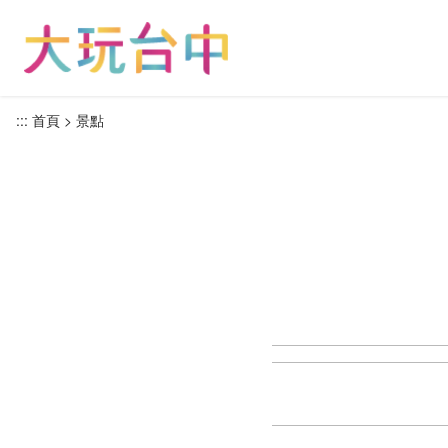
跳
到
主
要
內
:::
首頁
景點
容
區
塊