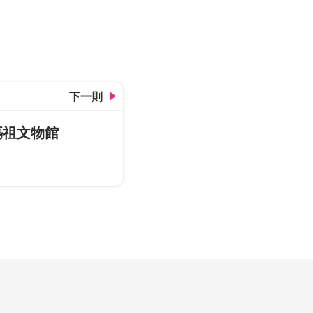
綠空廊道-潭子02
下一則
媽祖文物館