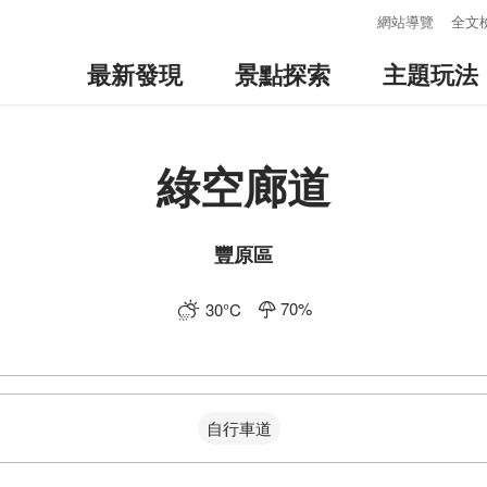
:::
網站導覽
全文
最新發現
景點探索
主題玩法
綠空廊道
豐原區
70
%
30
°C
自行車道