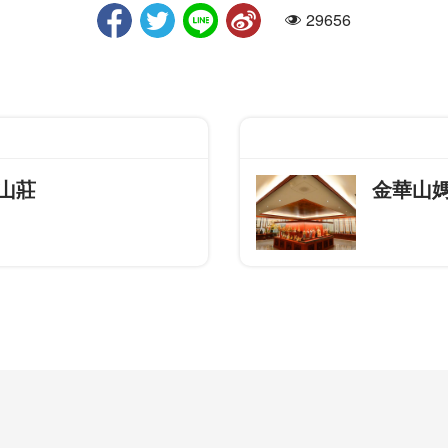
29656
人氣
山莊
金華山