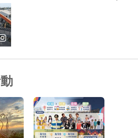
巡禮，騎著鐵馬一路拍、一路吃／
活動