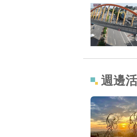
＼ 潭子到豐原美食
週邊