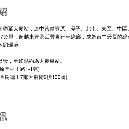
紹
串聯至大慶站，途中跨越豐原、潭子、北屯、東區、中區
1.7公里，超越東豐及后豐自行車綠廊，成為台中最長的
休閒環境。
出發，至終點約為大慶車站。
原區中正路1-1號)
區樹德里7鄰大慶街2段130號)
訊