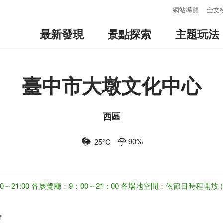
:::
網站導覽
全文
最新發現
景點探索
主題玩法
臺中市大墩文化中心
西區
90
%
25
°C
00～21:00 各展覽廳：9：00～21：00 各場地空間：依節目時程開
時