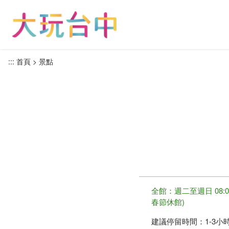
跳
到
主
要
內
:::
首頁
景點
容
區
塊
全館：週二至週日 08:
春節休館)
建議停留時間：
1-3小