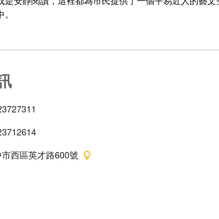
或是安靜閱讀，這裡都為市民提供了一個平易近人的藝文
中。
訊
23727311
23712614
市西區英才路600號