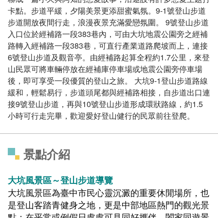
卡點。步道平緩，夕陽美景更添甜蜜氣氛。9-1號登山步道
步道開放夜間行走，浪漫夜景充滿愛戀氛圍。 9號登山步道
入口位於經補路一段383巷內，可由大坑地震公園旁之經補
路轉入經補路一段383巷，可直行產業道路爬坡而上，連接
6號登山步道及觀音亭。由經補路起算全程約1.7公里，來登
山民眾可將車輛停放在經補庫停車場或地震公園旁停車場
後，即可享受一段優質的登山之旅。 大坑9-1登山步道路線
緩和，輕鬆易行，步道頭尾都與經補路相接，自步道出口連
接9號登山步道，再與10號登山步道形成環狀路線，約1.5
小時可行走完畢，歡迎愛好登山健行的民眾前往登爬。
景點介紹
大坑風景區～登山步道導覽
大坑風景區為臺中市民心靈沉澱的重要休閒場所，也
是登山客踏青健身之地，更是中部地區熱門的觀光景
點；在平常或例假日處處可見同好攜伴、闔家同遊景