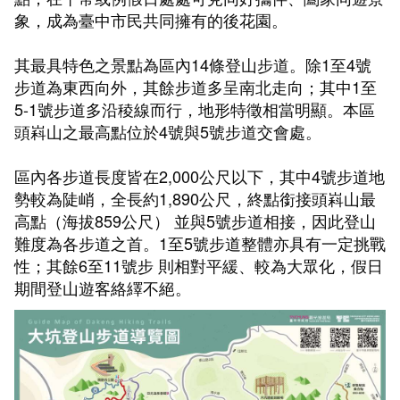
象，成為臺中市民共同擁有的後花園。
其最具特色之景點為區內14條登山步道。除1至4號
步道為東西向外，其餘步道多呈南北走向；其中1至
5-1號步道多沿稜線而行，地形特徵相當明顯。本區
頭嵙山之最高點位於4號與5號步道交會處。
區內各步道長度皆在2,000公尺以下，其中4號步道地
勢較為陡峭，全長約1,890公尺，終點銜接頭嵙山最
高點（海拔859公尺） 並與5號步道相接，因此登山
難度為各步道之首。1至5號步道整體亦具有一定挑戰
性；其餘6至11號步 則相對平緩、較為大眾化，假日
期間登山遊客絡繹不絕。