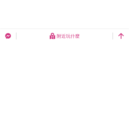
附近玩什麼
台中旅遊網 FB Chat
更新日期：2026-08-07
今日瀏覽：2027
總訪客數：258927831
臺中市政府觀光旅遊局
420018臺中市豐原區陽明街36號5樓
電話 04-2228-9111