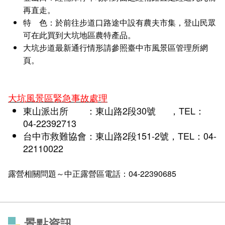
再直走。
特 色：
於前往步道口路途中設有農夫市集，登山民眾
可在此買到大坑地區農特產品。
大坑步道最新通行情形請參照
臺中市風景區管理所網
頁
。
大坑風景區緊急事故處理
東山派出所
：
東山路2段30號
，
TEL：
04-22392713
台中市救難協會：東山路2段151-2號，TEL：04-
22110022
露營相關問題～中正露營區電話：04-22390685
景點資訊