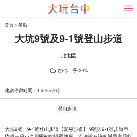
跳
到
開
主
首頁
景點
要
內
大坑9號及9-1號登山步道
容
區
塊
北屯區
20
%
29
°C
建議停留時間：
1.5-2.5小時
登山步道
大坑9號、9-1號登山步道【愛戀步道】 9號與9-1號步道串
聯成一篇小久與阿知的戀愛故事，沿途設有許多戀愛主題打