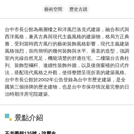
藝術空間
歷史古蹟
台中市長公館為兩層樓之和洋風巴洛克式建築，融合和式與
西洋風格，兼具古典與現代主義風格的建築物，格局方正典
雅，受到當時西方風行的藝術裝飾風格影響，現代主義建築
風格強烈，崇尚簡明的幾何裝飾與水平、垂直的造型，強調
室內光線自然充足，機能清楚的舒適住宅。二樓陽台古典柱
列、裝飾型欄杆、連續性裝飾外牆，以及後側窗檯的日式作
法，搭配現代風格之外觀，使得整體呈現折衷的建築風格。
台中市長公館於2002年公告登錄為台中市歷史建築，是全
國第三個掛牌的歷史建物，也是台中市保存情況最完整的日
治時期洋房宅院建築。
景點介紹
不老夢想125號・說歷史