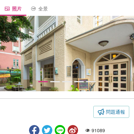
照片
全景
問題通報
市長公館-正門
91089
人氣