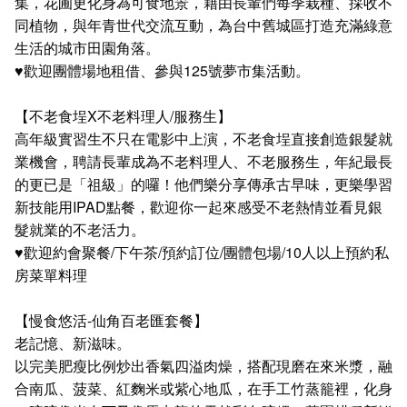
集，花圃更化身為可食地景，藉由長輩們每季栽種、採收不
同植物，與年青世代交流互動，為台中舊城區打造充滿綠意
生活的城市田園角落。
♥歡迎團體場地租借、參與125號夢市集活動。
【不老食埕X不老料理人/服務生】
高年級實習生不只在電影中上演，不老食埕直接創造銀髮就
業機會，聘請長輩成為不老料理人、不老服務生，年紀最長
的更已是「祖級」的囉！他們樂分享傳承古早味，更樂學習
新技能用IPAD點餐，歡迎你一起來感受不老熱情並看見銀
髮就業的不老活力。
♥歡迎約會聚餐/下午茶/預約訂位/團體包場/10人以上預約私
房菜單料理
【慢食悠活-仙角百老匯套餐】
老記憶、新滋味。
以完美肥瘦比例炒出香氣四溢肉燥，搭配現磨在來米漿，融
合南瓜、菠菜、紅麴米或紫心地瓜，在手工竹蒸籠裡，化身