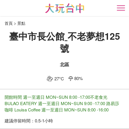
跳
到
開
主
首頁
景點
要
內
臺中市長公館ˍ不老夢想125
容
區
號
塊
北區
80
%
27
°C
開館時間 週一至週日 MON~SUN 8:00 -17:00 ​ 不老食光
BULAO EATERY 週一至週日 MON~SUN 9:00 -17:00 路易莎
咖啡 Louisa Coffee 週一至週日 MON~SUN 8:00 -16:00
建議停留時間：
0.5-1小時