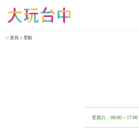
跳
到
主
要
內
:::
首頁
景點
容
區
塊
星期六：09:00 – 17:00