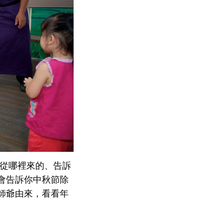
頭從哪裡來的、告訴
會告訴你中秋節除
師爺由來，看看年