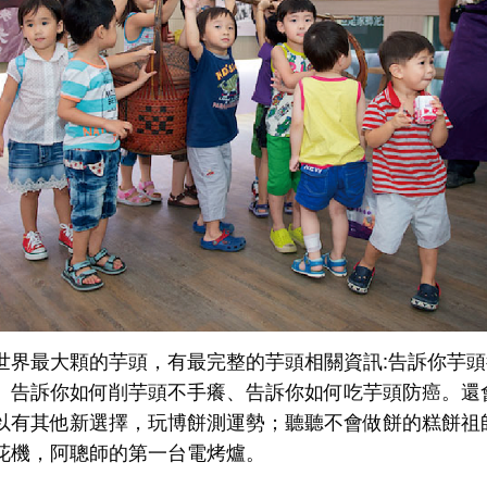
世界最大顆的芋頭，有最完整的芋頭相關資訊:告訴你芋
、告訴你如何削芋頭不手癢、告訴你如何吃芋頭防癌。還
以有其他新選擇，玩博餅測運勢；聽聽不會做餅的糕餅祖
花機，阿聰師的第一台電烤爐。