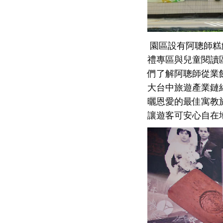
園區設有阿聰師糕餅
禮專區與兒童閱讀
們了解阿聰師從業
大台中旅遊產業鏈
曬恩愛的最佳寓教
讓遊客可安心自在