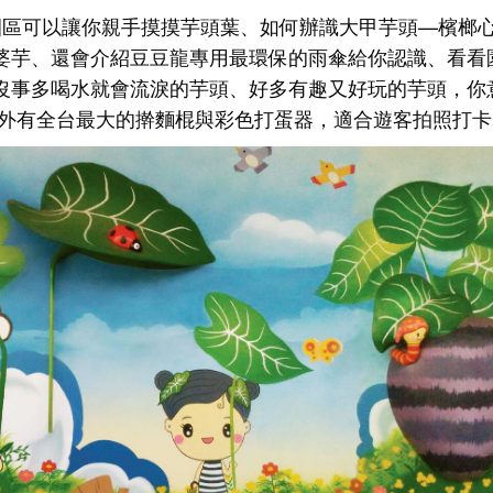
園區可以讓你親手摸摸芋頭葉、如何辦識大甲芋頭—檳榔
婆芋、還會介紹豆豆龍專用最環保的雨傘給你認識、看看
沒事多喝水就會流淚的芋頭、好多有趣又好玩的芋頭，你
戶外有全台最大的擀麵棍與彩色打蛋器，適合遊客拍照打卡