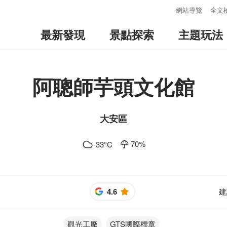
:::
網站導覽
全文
最新發現
景點探索
主題玩法
阿聰師芋頭文化館
大安區
70
%
33
°C
4.6
建
星
觀光工廠
GTS國際標章