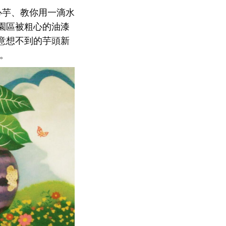
心芋、教你用一滴水
園區被粗心的油漆
意想不到的芋頭新
。