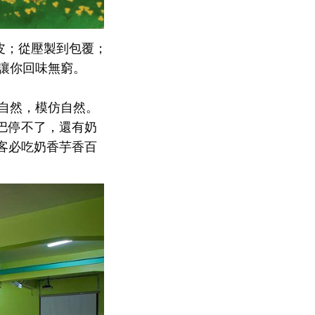
皮；從壓製到包覆；
讓你回味無窮。
自然，模仿自然。
巴停不了，還有奶
客必吃奶香芋香百