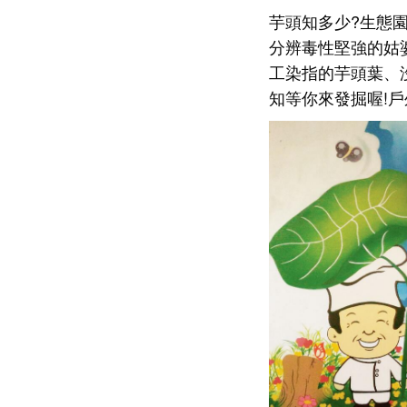
芋頭知多少?生態
分辨毒性堅強的姑
工染指的芋頭葉、
知等你來發掘喔!