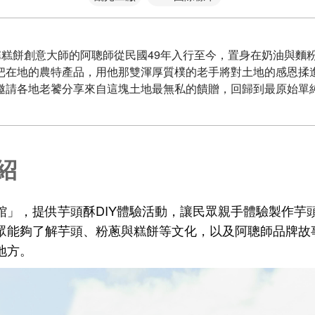
人稱糕餅創意大師的阿聰師從民國49年入行至今，置身在奶油與麵
把在地的農特產品，用他那雙渾厚質樸的老手將對土地的感恩揉
邀請各地老饕分享來自這塊土地最無私的饋贈，回歸到最原始單
紹
館」，提供芋頭酥DIY體驗活動，讓民眾親手體驗製作芋
眾能夠了解芋頭、粉蔥與糕餅等文化，以及阿聰師品牌故
地方。