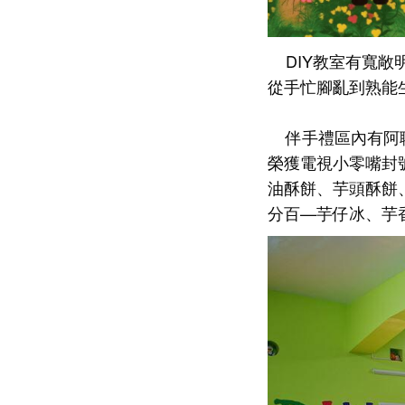
DIY教室有寬敞
從手忙腳亂到熟能
伴手禮區內有阿聰
榮獲電視小零嘴封
油酥餅、芋頭酥餅
分百—芋仔冰、芋