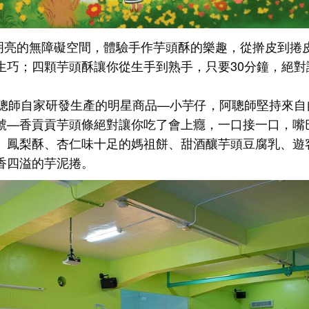
明亮的無障礙空間，體驗手作芋頭酥的樂趣，從擀皮到捲
生巧；四顆芋頭酥讓你從生手到熟手，只要30分鐘，絕對
師自家研發生產的明星商品—小芋仔，阿聰師堅持來自
號
—
香貢貢芋頭條絕對讓你吃了會上癮，一口接一口，嘴
、鳳梨酥、杏仁味十足的媽祖餅、甜酒釀芋頭豆腐乳、遊
香四溢的芋泥捲。