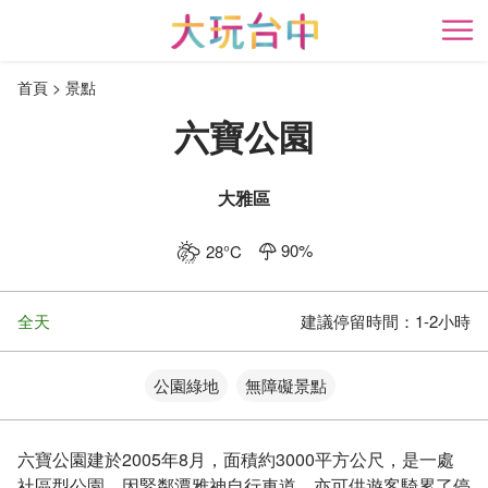
跳
到
開
主
首頁
景點
要
內
六寶公園
容
區
塊
大雅區
90
%
28
°C
全天
建議停留時間：
1-2小時
公園綠地
無障礙景點
六寶公園建於2005年8月，面積約3000平方公尺，是一處
社區型公園，因緊鄰潭雅神自行車道，亦可供遊客騎累了停