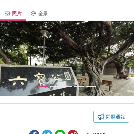
照片
全景
問題通報
六寶公園-石碑