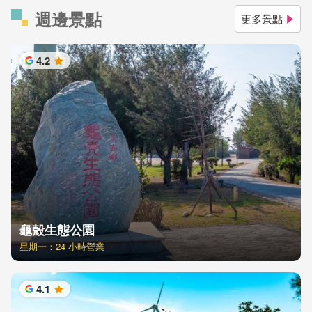
週邊景點
更多景點
4.2
星
龜殼生態公園
星期一：24 小時營業
4.1
星