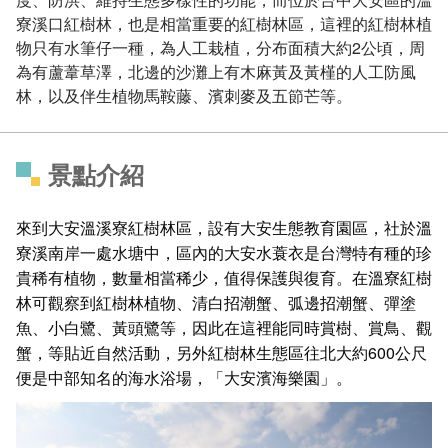
寮溪口紅樹林，也是相當重要的紅樹林區，這裡的紅樹林植
物只有水筆仔一種，為人工栽植，分布面積大約2公頃，周
為有蘆葦草澤，北邊的沙灘上有木麻黃及黃槿的人工防風
林，以及伴生植物馬鞍藤、濱刺麥及五節芒等。
景點介紹
來到大安溫溪寮紅樹林區，設有大安生態教育園區，社於溫
寮溪南岸一處水塘中，區內的大安水蓑衣是台灣特有種的珍
貴稀有植物，數量相當稀少，值得保護與復育。在溫寮紅樹
林可觀察到紅樹林植物、清白招潮蟹、弧邊招潮蟹、彈塗
魚、小白鷺、黃頭鷺等，因此在這裡能同時賞樹、賞鳥、觀
蟹，等貼近自然活動，另外紅樹林生態區往北大約600公尺
便是中部知名的海水浴場，「大安濱海樂園」。