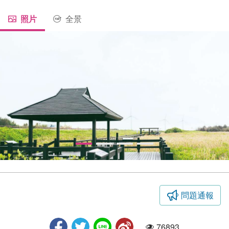
照片
全景
問題通報
紅樹林生態園區
76893