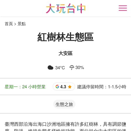
跳
到
開
主
首頁
景點
要
內
紅樹林生態區
容
區
塊
大安區
30
%
34
°C
星期一：24 小時營業
4.3
建議停留時間：
1-1.5小時
星
生態之旅
臺灣西部沿海出海口沙洲地區擁有許多紅樹林，具有調節鹽
度、防洪、維持生態多樣性的功能，而位於台中大安區的溫