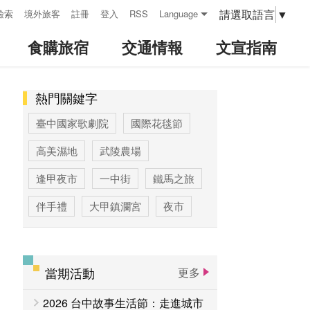
請選取語言
▼
檢索
境外旅客
註冊
登入
RSS
Language
食購旅宿
交通情報
文宣指南
熱門關鍵字
:::
臺中國家歌劇院
國際花毯節
高美濕地
武陵農場
逢甲夜市
一中街
鐵馬之旅
伴手禮
大甲鎮瀾宮
夜市
高美濕地高美野生動物保護區
臺中公園
優惠情報
太陽餅
當期活動
更多
大玩台中
登山步道專區
2026 台中故事生活節：走進城市