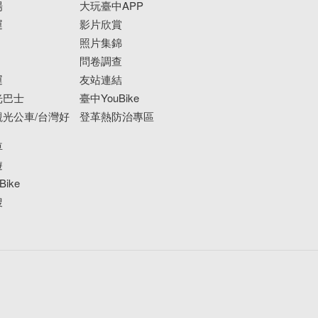
場
大玩臺中APP
運
影片欣賞
照片集錦
問卷調查
運
友站連結
光巴士
臺中YouBike
光公車/台灣好
登革熱防治專區
車
遊
ike
搜