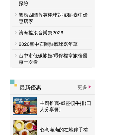
台中活動
探險
賞花專區
響應四國菁英棒球對抗賽-臺中優
主題遊程
台中国家歌剧院
惠店家
濱海搖滾音樂祭2026
2026臺中石岡熱氣球嘉年華
台中市低碳旅館/環保標章旅宿優
惠一次看
最新優惠
更多
主廚推薦-威靈頓牛排(四
人分享餐)
心意滿滿的在地伴手禮