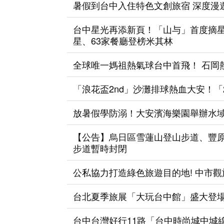
暑假到台中入住特色文創旅宿 深度漫
台中星光再添新頁！「山与」首度摘星
星、63家餐廳登榜米其林
全球唯一媽祖熱氣球台中首飛！ 石岡熱氣
「浪花盃2nd」沙灘排球熱血大安！「
放暑假學防溺！大安濱海樂園舉辦水
【公告】烏日區雪蓮山登山步道、豐
步道暫時封閉
公私協力打造綠色旅遊目的地! 中市
台北夏季旅展「大玩台中館」盛大登場
台中台灣好行11路「台中時尚城中城