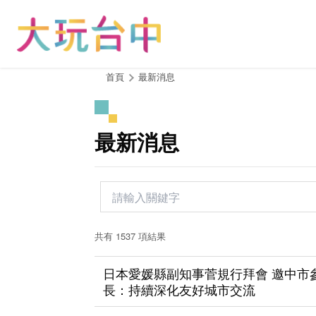
跳
到
主
要
內
:::
首頁
最新消息
容
區
塊
最新消息
共有 1537 項結果
日本愛媛縣副知事菅規行拜會 邀中市參
長：持續深化友好城市交流