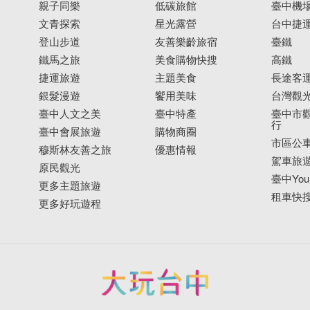
親子同樂
低碳旅館
臺中機
文青探索
星光露營
台中捷
登山步道
友善樂齡旅宿
臺鐵
鐵馬之旅
美食購物快搜
高鐵
捷運旅遊
主題美食
長途客
銀髮漫遊
饗用美味
台灣觀
臺中人文之美
臺中特產
臺中市觀
行
臺中會展旅遊
購物商圈
市區公
穆斯林友善之旅
優惠情報
駕車旅
原民觀光
臺中YouB
更多主題旅遊
租車快
更多好玩遊程