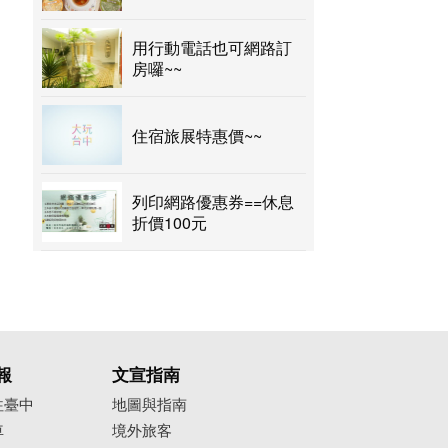
用行動電話也可網路訂
房囉~~
住宿旅展特惠價~~
列印網路優惠券==休息
折價100元
報
文宣指南
往臺中
地圖與指南
車
境外旅客