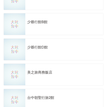
少爺行館B館
少爺行館D館
美之旅商務飯店
台中朝聖行旅2館