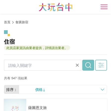
跳
到
開
主
要
首頁
食購旅宿
內
容
區
住宿
塊
此頁店家資訊由業者提供，詳情請洽業者。
共有 547 項結果
排序：
價格↓
薩圖恩文旅