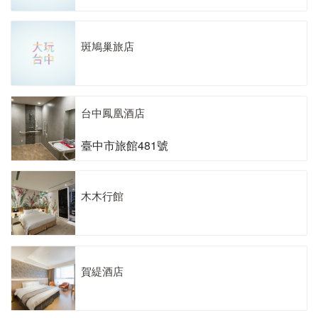
斑鳩巢旅店
台中鳳凰酒店
臺中市旅館481號
木木行館
賀緹酒店