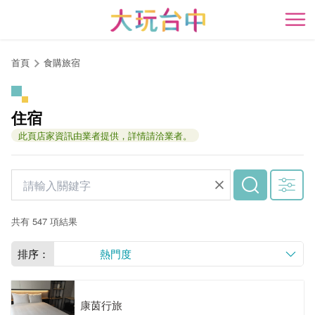
跳
到
開
主
要
首頁
食購旅宿
內
容
區
住宿
塊
此頁店家資訊由業者提供，詳情請洽業者。
共有 547 項結果
排序：
熱門度
康茵行旅