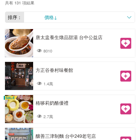
共有 131 項結果
排序：
價格↓
唐太盅養生燉品甜湯 台中公益店
8010
方正谷眷村味餐館
1.4萬
SALE
格哆莉奶酪優禮
2.7萬
釀善三津制麵 台中249老宅店