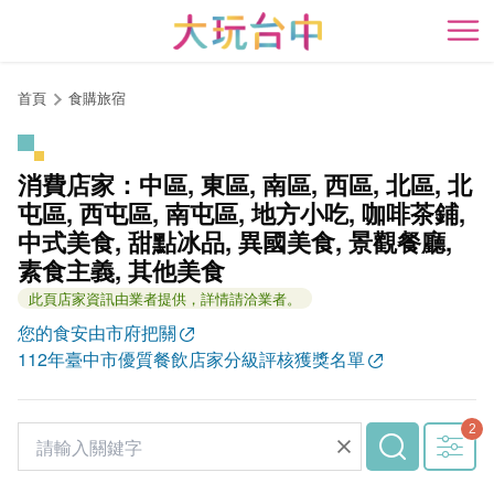
跳
到
開
主
要
首頁
食購旅宿
內
容
區
消費店家：中區, 東區, 南區, 西區, 北區, 北
塊
屯區, 西屯區, 南屯區, 地方小吃, 咖啡茶鋪,
中式美食, 甜點冰品, 異國美食, 景觀餐廳,
素食主義, 其他美食
此頁店家資訊由業者提供，詳情請洽業者。
您的食安由市府把關
112年臺中市優質餐飲店家分級評核獲獎名單