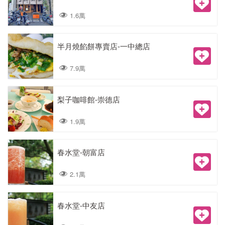
1.6萬
半月燒餡餅專賣店-一中總店
7.9萬
梨子咖啡館-崇德店
1.9萬
春水堂-朝富店
2.1萬
春水堂-中友店