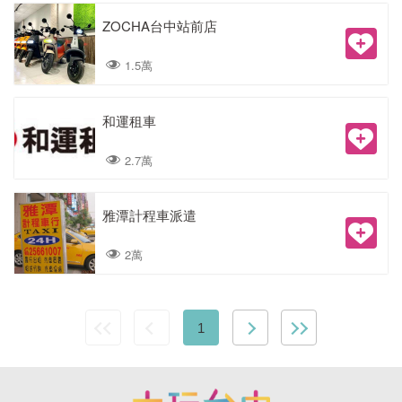
ZOCHA台中站前店
1.5萬
和運租車
2.7萬
雅潭計程車派遣
2萬
1