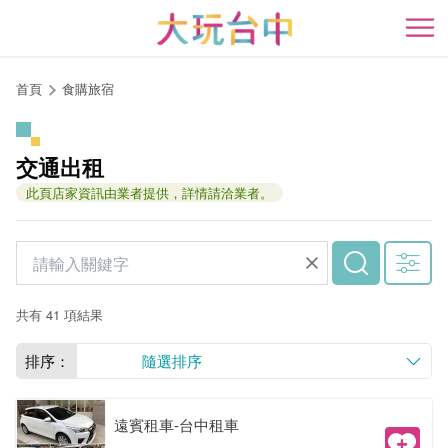
跳
到
開
主
要
首頁
食購旅宿
內
容
區
交通出租
塊
此頁店家資訊由業者提供，詳情請洽業者。
共有 41 項結果
排序：
隨選排序
遠賓租車-台中租車