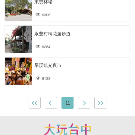
東勢林場
6306
永豊村桐花遊歩道
6264
旱渓観光夜市
6133
11