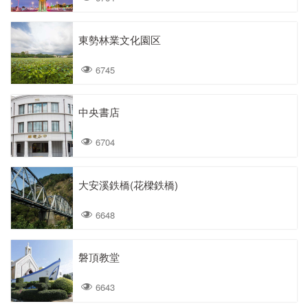
東勢林業文化園区
6745
中央書店
6704
大安溪鉄橋(花樑鉄橋)
6648
磐頂教堂
6643