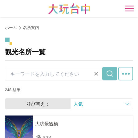
ア
ン
開
カ
ー
ホーム
名所案内
ポ
イ
ン
観光名所一覧
ト
に
移
動
す
248 結果
る
並び替え：
人気
大坑景観橋
6764