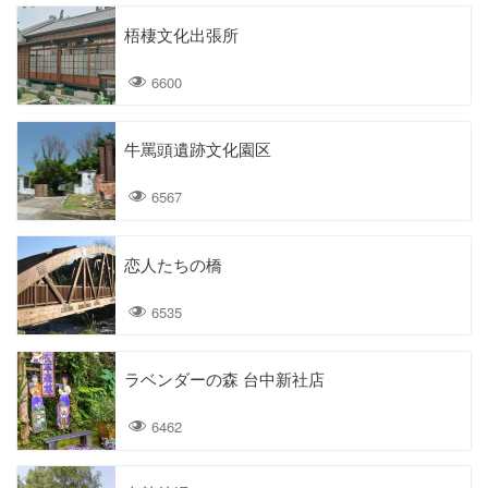
梧棲文化出張所
6600
牛罵頭遺跡文化園区
6567
恋人たちの橋
6535
ラベンダーの森 台中新社店
6462