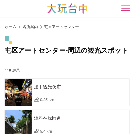
ア
ン
開
カ
ー
ホーム
名所案内
屯区アートセンター
ポ
イ
ン
屯区アートセンター-周辺の観光スポット
ト
に
移
119 結果
動
す
逢甲観光夜市
る
9.35 km
潭雅神緑園道
9.4 km