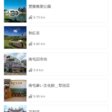
豐樂雕塑公園
9.73 km
秋紅谷
9.82 km
南屯旧市街
9.9 km
南屯麻い文化館＿犂頭店
9.95 km
万和宮