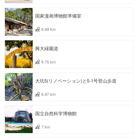
国家漫画博物館準備室
6.69 km
興大緑園道
6.75 km
大坑5(リノベーション)と5-1号登山歩道
6.97 km
国立自然科学博物館
7 km