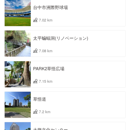
台中市洲際野球場
7.02 km
太平蝙蝠洞(リノベーション)
7.08 km
PARK2草悟広場
7.15 km
草悟道
7.2 km
大墩文化センター