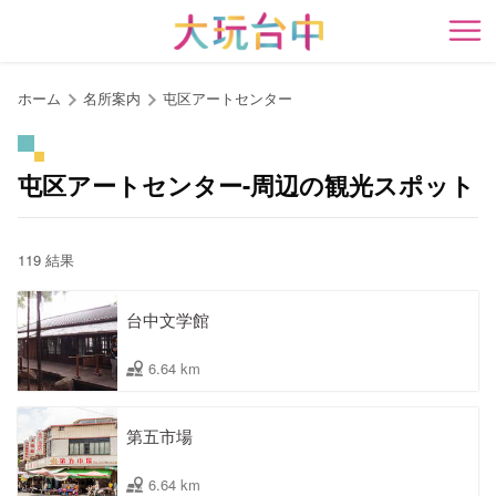
ア
ン
開
カ
ー
ホーム
名所案内
屯区アートセンター
ポ
イ
ン
屯区アートセンター-周辺の観光スポット
ト
に
移
119 結果
動
す
台中文学館
る
6.64 km
第五市場
6.64 km