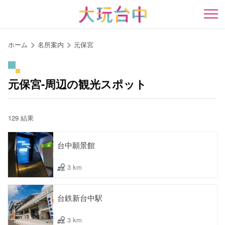
ア
ン
開
カ
ー
ホーム
名所案内
元保宮
ポ
イ
ン
元保宮-周辺の観光スポット
ト
に
移
129 結果
動
す
台中願景館
る
3 km
台鉄新台中駅
3 km