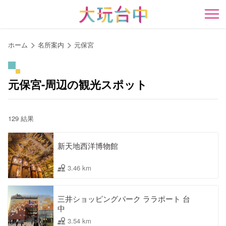
ア
ン
開
カ
ー
ホーム
名所案内
元保宮
ポ
イ
ン
元保宮-周辺の観光スポット
ト
に
移
129 結果
動
す
新天地西洋博物館
る
3.46 km
三井ショッピングパーク ララポート 台
中
3.54 km