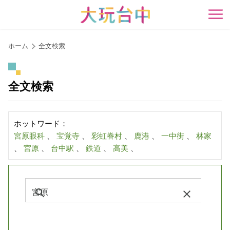
ア
ン
開
カ
ー
ホーム
全文検索
ポ
イ
ン
全文検索
ト
に
移
ホットワード：
動
宮原眼科
、
宝覚寺
、
彩虹眷村
、
鹿港
、
一中街
、
林家
す
、
宮原
、
台中駅
、
鉄道
、
高美
、
る