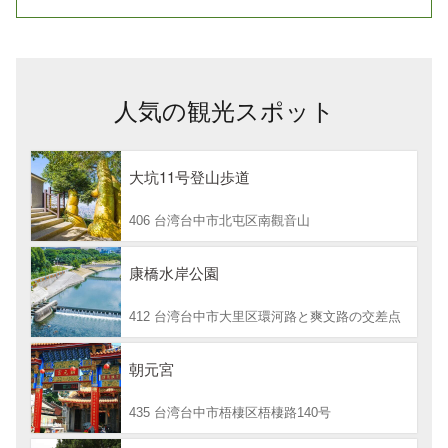
人気の観光スポット
大坑11号登山歩道
406 台湾台中市北屯区南觀音山
康橋水岸公園
412 台湾台中市大里区環河路と爽文路の交差点
朝元宮
435 台湾台中市梧棲区梧棲路140号