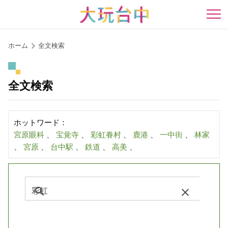
ア
ン
開
カ
ー
ホーム
全文検索
ポ
イ
ン
全文検索
ト
に
移
ホットワード：
動
宮原眼科
、
宝覚寺
、
彩虹眷村
、
鹿港
、
一中街
、
林家
す
、
宮原
、
台中駅
、
鉄道
、
高美
、
る