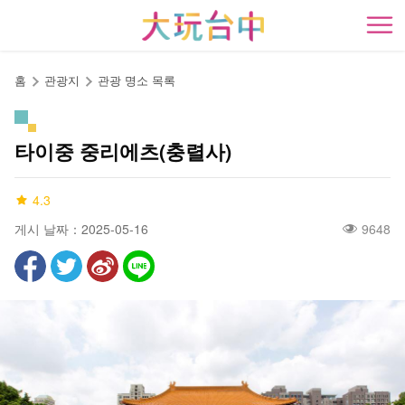
앵
커
開
로
이
홈
관광지
관광 명소 목록
동
타이중 중리에츠(충렬사)
4.3
게시 날짜：2025-05-16
9648