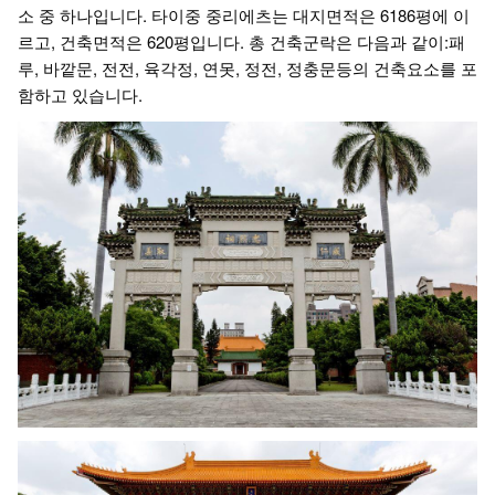
소 중 하나입니다. 타이중 중리에츠는 대지면적은 6186평에 이
르고, 건축면적은 620평입니다. 총 건축군락은 다음과 같이:패
루, 바깥문, 전전, 육각정, 연못, 정전, 정충문등의 건축요소를 포
함하고 있습니다.