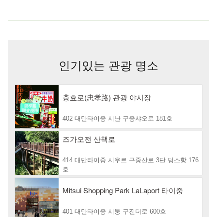
인기있는 관광 명소
충효로(忠孝路) 관광 야시장
402 대만타이중 시난 구중샤오로 181호
즈가오전 산책로
414 대만타이중 시우르 구중산로 3단 덩스항 176
호
Mitsui Shopping Park LaLaport 타이중
401 대만타이중 시둥 구진더로 600호