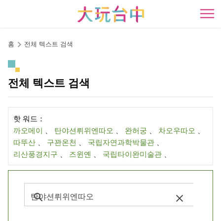
앵
커
開
로
이
홈
전체 텍스트 검색
동
전체 텍스트 검색
핫 워드：
까오메이
、
탄야션뤼위엔따오
、
완허궁
、
차오우따오
、
따뚜산
、
구꽌온천
、
국립자연과학박물관
、
리산풍경지구
、
즈윈옌
、
국립타이완미술관
、