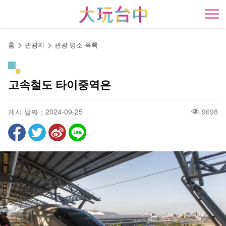
앵
커
開
로
이
홈
관광지
관광 명소 목록
동
고속철도 타이중역은
게시 날짜：2024-09-25
9698