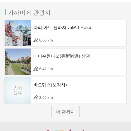
가까이에 관광지
따리 아트 플라자DaliArt Plaza
8.66 km
메이수웬다오(美術園道) 상권
5.47 km
바오줴스(보각사)
8.99 km
더 관광지