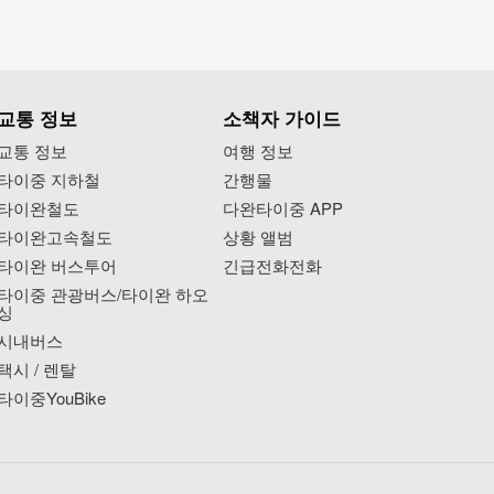
교통 정보
소책자 가이드
교통 정보
여행 정보
타이중 지하철
간행물
타이완철도
다완타이중 APP
타이완고속철도
상황 앨범
타이완 버스투어
긴급전화전화
타이중 관광버스/타이완 하오
싱
시내버스
택시 / 렌탈
타이중YouBike