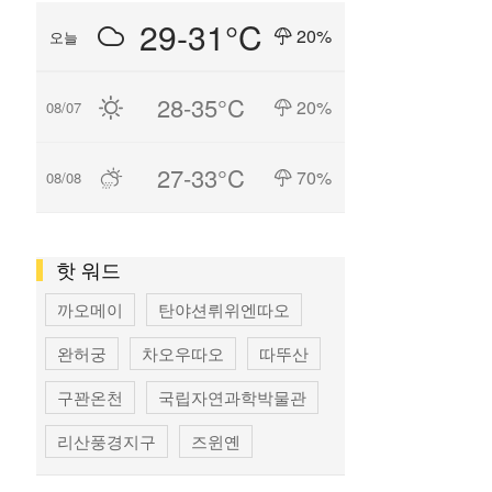
29-31°C
20%
오늘
28-35°C
20%
08/07
27-33°C
70%
08/08
핫 워드
까오메이
탄야션뤼위엔따오
완허궁
차오우따오
따뚜산
구꽌온천
국립자연과학박물관
리산풍경지구
즈윈옌
국립타이완미술관
펑지아 상권