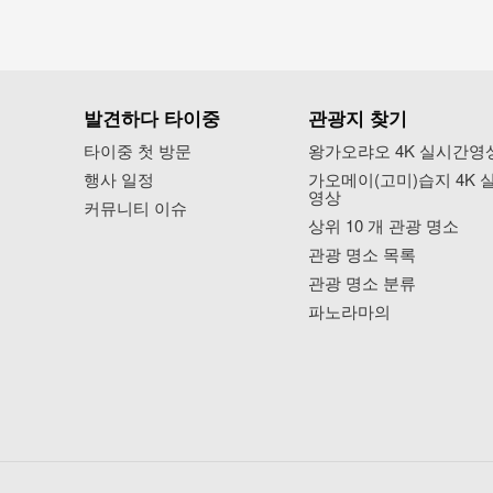
발견하다 타이중
관광지 찾기
타이중 첫 방문
왕가오랴오 4K 실시간영
행사 일정
가오메이(고미)습지 4K 
영상
커뮤니티 이슈
상위 10 개 관광 명소
관광 명소 목록
관광 명소 분류
파노라마의