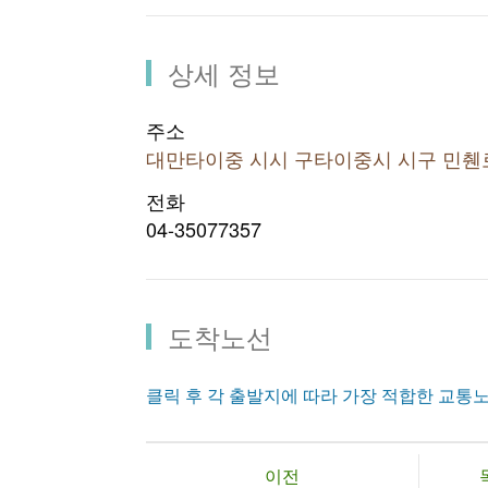
상세 정보
주소
대만타이중 시시 구타이중시 시구 민췐
전화
04-35077357
도착노선
클릭 후 각 출발지에 따라 가장 적합한 교통
이전