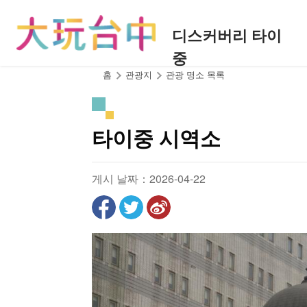
앵
커
디스커버리 타이
로
중
이
동
:::
홈
관광지
관광 명소 목록
타이중 시역소
게시 날짜：2026-04-22