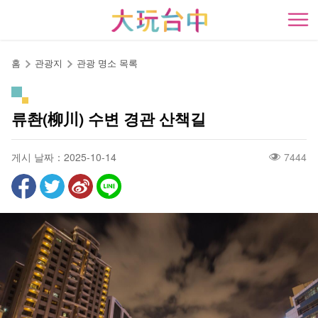
앵
커
開
로
이
홈
관광지
관광 명소 목록
동
류촨(柳川) 수변 경관 산책길
게시 날짜：2025-10-14
7444