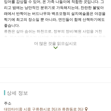
잉어를 감상할 수 있어, 온 가족 나들이에 적합한 곳입니다. 그
리고 밤에는 낭만적인 분위기로 가득해지는데, 찬란한 불빛아
래에서 반짝이는 버드나무와 백조모형의 설치예술품은 야경을
찍기에 최고의 장소일 뿐 아니라, 연인들이 함께 산책하기에도
좋습니다.
류촨은 살아 숨쉬는 하천으로, 정부의 정비/복원 사업을 거친
후, 갈수기와 풍수기 사이에 수원을 조절하며, 스펀지처럼 물을
흡수하는 탄력적인 공간으로 재탄생하였습니다.
더 많은 것을 읽으십시오
수질과 생태 두 가지를 모두 고려하여, 류촨의 수원은 상류의 오
수를 차단해 중화수질정화장으로 보내 처리하게 됩니다. 오염
수준은 이미 현저히 개선되어 본래 심각한 수준에서 경미한 수
준으로 낮추어졌습니다. 강변 양측에는 37그루의 교목을 옮겨
심었으며, 동시에 38그루의 수양버들을 새로 심어 류촨의 풍경
을 보존하도록 노력하였습니다. 그리고 이팝나무, 모감주나무,
물푸레나무등 타이완 현지의 원생식물을 재배하여 사시사철 서
로 다른 경치를 즐길 수 있습니다.
상세 정보
주소
대만타이중 시중 구류촨시로 3단과 류촨동로 3단