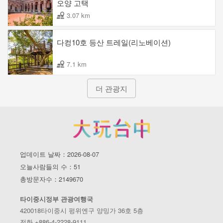
오양 고택
3.07 km
다컹10호 등산 트레일(리노베이션)
7.1 km
더 관광지
업데이트 날짜：2026-08-07
오늘사람들의 수：51
총방문자수：2149670
타이중시정부 관광여행국
420018타이중시 펑위엔구 양밍가 36호 5층
전화 +886-4-2228-9111