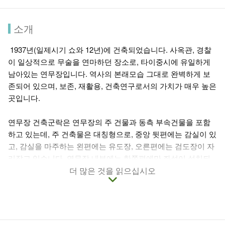
소개
1937년(일제시기 쇼와 12년)에 건축되었습니다. 사옥관, 경찰
이 일상적으로 무술을 연마하던 장소로, 타이중시에 유일하게
남아있는 연무장입니다. 역사의 본래모습 그대로 완벽하게 보
존되어 있으며, 보존, 재활용, 건축연구로서의 가치가 매우 높은
곳입니다.
연무장 건축군락은 연무장의 주 건물과 동측 부속건물을 포함
하고 있는데, 주 건축물은 대칭형으로, 중앙 뒷편에는 감실이 있
고, 감실을 마주하는 왼편에는 유도장, 오른편에는 검도장이 자
리잡고 있습니다. 연무장 내부에는 한쪽편에만 좌석이 설치되
어 있고, 동시기의 비슷한 건축물인 무덕전과 비교해보면 비교
더 많은 것을 읽으십시오
저거 소형의 무술설비라고 볼 수 있습니다. 건축형식은 일제시
기의 전형적인 연무장으로, 지지대를 만들어 바닥을 높이고 입
면식 방목구조와 벽주 장식이 있으며, 헐산식 지붕은 대형 수면
와와 박공널로 장식되어있습니다.