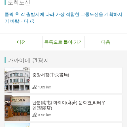
도착노선
클릭 후 각 출발지에 따라 가장 적합한 교통노선을 계획하시
기 바랍니다.
이전
목록으로 돌아 가기
다음
가까이에 관광지
중앙서점(中央書局)
1.03 km
난툰(南屯) 마웨이(麻芛) 문화관ˍ리터우
덴(犁頭店)
3.52 km