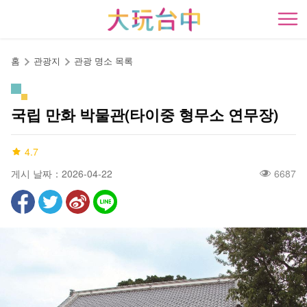
앵
커
開
로
이
홈
관광지
관광 명소 목록
동
국립 만화 박물관(타이중 형무소 연무장)
4.7
게시 날짜：2026-04-22
6687