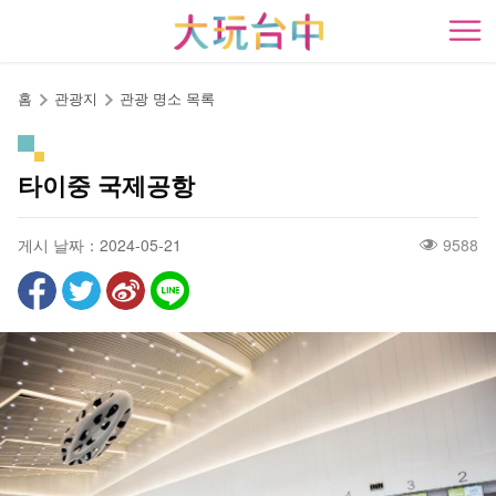
앵
커
開
로
이
홈
관광지
관광 명소 목록
동
타이중 국제공항
게시 날짜：2024-05-21
9588