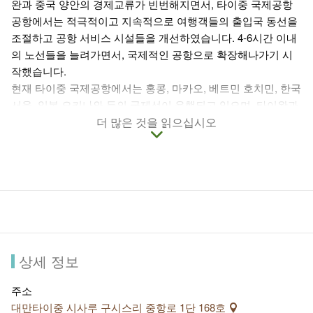
완과 중국 양안의 경제교류가 빈번해지면서, 타이중 국제공항
공항에서는 적극적이고 지속적으로 여행객들의 출입국 동선을
조절하고 공항 서비스 시설들을 개선하였습니다. 4-6시간 이내
의 노선들을 늘려가면서, 국제적인 공항으로 확장해나가기 시
작했습니다.
현재 타이중 국제공항에서는 홍콩, 마카오, 베트민 호치민, 한국
서울, 일본 오키나와 등의 국제선이 운행되고 있으며, 타이완과
중국 양안 사이에는 항저우, 선전, 난징 등의 노선이 있습니다.
더 많은 것을 읽으십시오
타이중 국제공항은 작지만 정교한 곳으로, 국제공항으로서의
규모를 지닌 공간이며, 각종 면세상품점, 식당가 및 현지특산품
전시판매공간등을 제공할 뿐 아니라, 여객문의서비스카운터,
경관휴식공간, 인터넷 서비스, 놀이터, 카트, 문화예술회랑, 안
마의자, 유모차등도 제공하여 국내외의 여행객들이 편안한 공
간과 서비스를 누릴 수 있습니다.
상세 정보
주소
대만타이중 시사루 구시스리 중항로 1단 168호