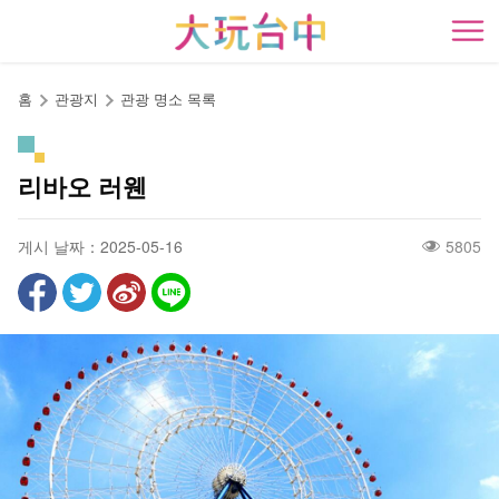
앵
커
開
로
이
홈
관광지
관광 명소 목록
동
리바오 러웬
게시 날짜：2025-05-16
5805