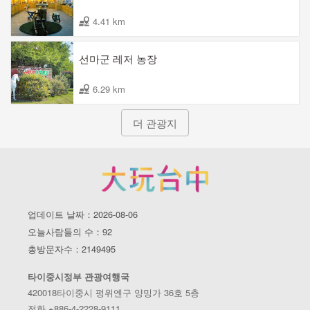
4.41 km
선마군 레저 농장
6.29 km
더 관광지
업데이트 날짜：2026-08-06
오늘사람들의 수：92
총방문자수：2149495
타이중시정부 관광여행국
420018타이중시 펑위엔구 양밍가 36호 5층
전화 +886-4-2228-9111