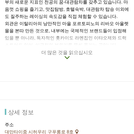
부의 새로운 지표인 천공의 꿈-대관람차를 갖추고 있습니다. 마
음껏 쇼핑을 즐기고, 맛집탐방, 호텔숙박, 대관람차 탑승 이외에
도 질주하는 레이싱의 속도감을 직접 체험할 수 있습니다.
외관은 이탈리아의 낭만적인 마을 포르토피노의 리바오 아울렛
몰을 본따 만든 것으로, 내부에는 국제적인 브랜드들이 입점해
있을 뿐 아니라, 독자적인 홋카이도 라멘집인 이탸오제와 드럭
스토어도 있어, 이국적인 분위기를 물씬 풍기는 곳입니다.
리바오 러웬에 오시면 절대로 놓쳐서는 안될 스릴만점의 롤러
더 많은 것을 읽으십시오
코스터인 <그래비티 맥스>와 폭포래프팅과 롤러코스터를 결합
한 화산모험등 풍부한 놀이시설 및 여름에만 개장하는 마라완
물놀이장은 완벽한 추억을 선사해드릴 것입니다.
상세 정보
주소
대만타이중 시허우리 구푸롱로 8호