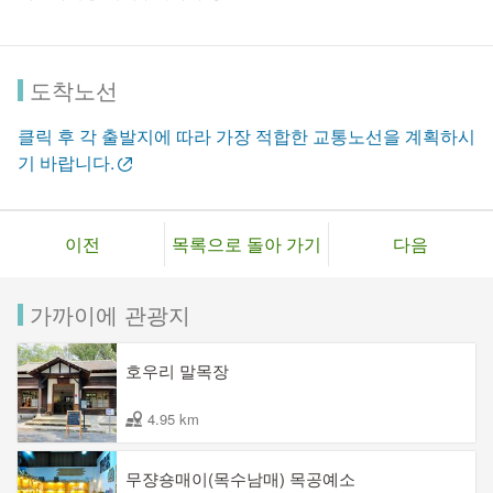
도착노선
클릭 후 각 출발지에 따라 가장 적합한 교통노선을 계획하시
기 바랍니다.
이전
목록으로 돌아 가기
다음
가까이에 관광지
호우리 말목장
4.95 km
무쟝숑매이(목수남매) 목공예소