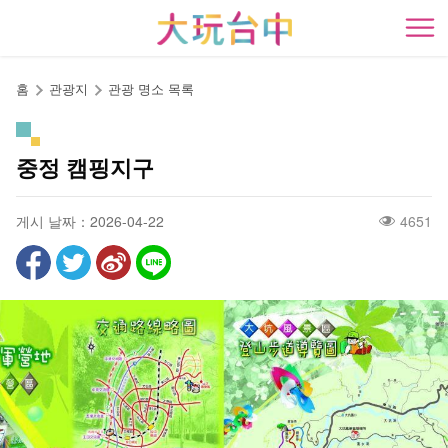
앵
커
開
로
이
홈
관광지
관광 명소 목록
동
중정 캠핑지구
게시 날짜：2026-04-22
4651