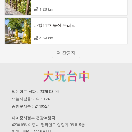
1.28 km
다컹11호 등산 트레일
4.59 km
더 관광지
업데이트 날짜：2026-08-06
오늘사람들의 수：124
총방문자수：2149527
타이중시정부 관광여행국
420018타이중시 펑위엔구 양밍가 36호 5층
전화 +886-4-2228-9111