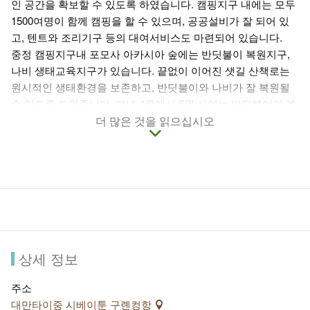
인 공간을 확보할 수 있도록 하였습니다. 캠핑지구 내에는 모두
1500여명이 함께 캠핑을 할 수 있으며, 공공설비가 잘 되어 있
고, 텐트와 조리기구 등의 대여서비스도 마련되어 있습니다.
중정 캠핑지구내 포모사 아카시아 숲에는 반딧불이 복원지구,
나비 생태교육지구가 있습니다. 끝없이 이어진 샛길 산책로는
원시적인 생태환경을 보존하고, 반딧불이와 나비가 잘 복원될
수 있도록 도와줍니다. 매년 4월에서 6월 사이는 반딧불이의 계
절로 수많은 관광객들을 캠핑지구로 불러모으고 있습니다.
더 많은 것을 읽으십시오
캠핑의 즐거움을 체험해보고 싶으시다면 중정 캠핑지구의 관리
소에 신청하여 방문해보시기 바랍니다. 그리고 인근의 따컹 등
산로와 종이공예 박물관은 휴일 나들이 최적의 장소이기도 합
니다.
상세 정보
주소
대만타이중 시베이툰 구롄컹항