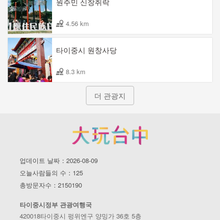
원주민 신창취락
4.56 km
타이중시 원창사당
8.3 km
더 관광지
업데이트 날짜：2026-08-09
오늘사람들의 수：125
총방문자수：2150190
타이중시정부 관광여행국
420018타이중시 펑위엔구 양밍가 36호 5층