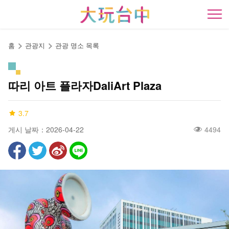
앵
커
開
로
이
홈
관광지
관광 명소 목록
동
따리 아트 플라자DaliArt Plaza
3.7
게시 날짜：2026-04-22
4494