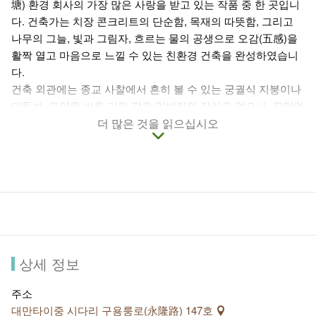
塘) 환경 회사의 가장 많은 사랑을 받고 있는 작품 중 한 곳입니
다. 건축가는 치장 콘크리트의 단순함, 목재의 따뜻함, 그리고
나무의 그늘, 빛과 그림자, 흐르는 물의 공생으로 오감(五感)을
활짝 열고 마음으로 느낄 수 있는 친환경 건축을 완성하였습니
다.
건축 외관에는 종교 사찰에서 흔히 볼 수 있는 궁궐식 지붕이나
대들보, 유약을 바른 기와 같은 일반적인 장식은 없으나, 꾸밈없
는 치장 콘크리트로 단순함을 지키고 있습니다.
더 많은 것을 읽으십시오
1층 벽면은 '푸사 템플'의 이념을 그린 작품으로 장식되어 있고,
2층 '푸사전(菩薩殿)' 은 '푸사' 조각상과 뒤쪽에 커다란 유리창
이 있으며, 3층 좌측에는 스님 수행처가 있어 대외적으로 개방
되지 않고, 우측에는 탁자와 의자가 있고, 탁자 위에는 심경(心
經), 백지, 펜을 구비하여 방문객에게 잠시 속세를 벗어버리고
조용하게 마음을 모아 글을 쓰는 장소를 개방하고 있습니다.
'푸사 템플'에서는 자주 법회가 열리기 때문에, 방문 전에 미리
유선으로 문의하는 것을 추천합니다.
상세 정보
주소
대만타이중 시다리 구용룽로(永隆路) 147호