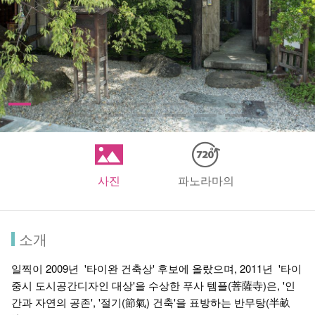
사진
파노라마의
소개
일찍이 2009년 '타이완 건축상' 후보에 올랐으며, 2011년 '타이
중시 도시공간디자인 대상'을 수상한 푸사 템플(菩薩寺)은, '인
간과 자연의 공존', '절기(節氣) 건축'을 표방하는 반무탕(半畝