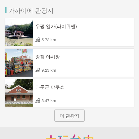
가까이에 관광지
우펑 임가(라이위엔)
5.73 km
종점 야시장
9.23 km
다툰군 야쿠쇼
3.47 km
더 관광지