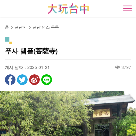
앵
커
開
로
이
홈
관광지
관광 명소 목록
동
푸사 템플(菩薩寺)
게시 날짜：2025-01-21
3797