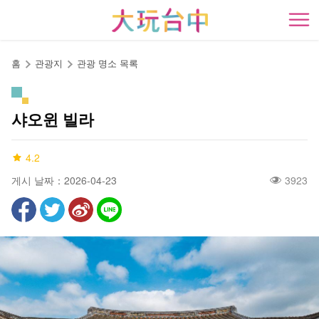
앵
커
開
로
이
홈
관광지
관광 명소 목록
동
샤오윈 빌라
4.2
게시 날짜：2026-04-23
3923