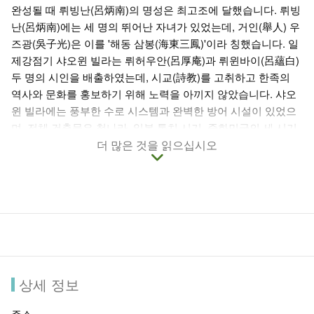
완성될 때 뤼빙난(呂炳南)의 명성은 최고조에 달했습니다. 뤼빙
난(呂炳南)에는 세 명의 뛰어난 자녀가 있었는데, 거인(舉人) 우
즈광(吳子光)은 이를 '해동 삼봉(海東三鳳)'이라 칭했습니다. 일
제강점기 샤오윈 빌라는 뤼허우안(呂厚庵)과 뤼윈바이(呂蘊白)
두 명의 시인을 배출하였는데, 시교(詩教)를 고취하고 한족의
역사와 문화를 홍보하기 위해 노력을 아끼지 않았습니다. 샤오
윈 빌라에는 풍부한 수로 시스템과 완벽한 방어 시설이 있었으
며, 전체 건축물은 청나라, 일본 통치 시기, 중화민국의 세 시기
를 뛰어넘어 서로 다른 문화양식을 교묘히 결합한 건축물로, 변
더 많은 것을 읽으십시오
화하는 과정에서 역사적, 문화적 가치가 매우 큰 타이완 민가(民
家) 발전의 축소판으로서 희소성을 지니고 있습니다. 지역에 거
주자가 있기 때문에 예약 방문만 받습니다.
상세 정보
주소