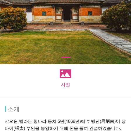
사진
소개
샤오윈 빌라는 청나라 동치 5년(1866년)에 뤼빙난(呂炳南)이 장
타이(張太) 부인을 봉양하기 위해 돈을 들여 건설하였습니다.