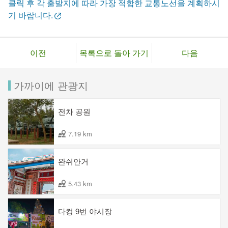
클릭 후 각 출발지에 따라 가장 적합한 교통노선을 계획하시
기 바랍니다.
이전
목록으로 돌아 가기
다음
가까이에 관광지
전차 공원
7.19 km
완쉬안거
5.43 km
다컹 9번 야시장