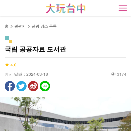
앵
커
開
로
이
홈
관광지
관광 명소 목록
동
국립 공공자료 도서관
4.6
게시 날짜：2024-03-18
3174