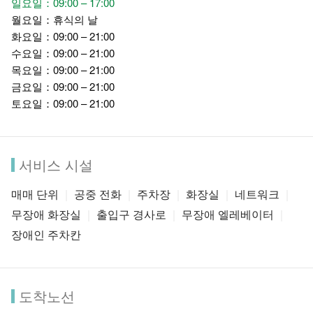
일요일：09:00 – 17:00
월요일：휴식의 날
도서관의 외관은 하천의 이미지를 본따 유선형으로 제작되어,
화요일：09:00 – 21:00
무한한 지식을 싣고 흘러가는 것을 상징합니다. 도서관내 공간
수요일：09:00 – 21:00
은 아웃사이드인의 디자인컨셉으로, 서로 다른 층의 창밖풍경
목요일：09:00 – 21:00
을 내부의 색감과 가구에 담아내며 현대적인 느낌의 넓고 환한
금요일：09:00 – 21:00
실내공간으로 조성하였습니다. 동시에 어린이, 청소년, 노년층
토요일：09:00 – 21:00
등 서로 다른 연령층을 위한 전용공간도 설치되어 있습니다. 또
한 현실체험, AR, 무선인식, 3D영화등 최신 테크놀로지를 결합
하여 강력한 친화력과 쌍방향 소통능력을 탑재한 체험설비를
서비스 시설
갖추고 있습니다. 독서, 휴식, 학습에 최적화된 공간입니다.
매매 단위
공중 전화
주차장
화장실
네트워크
무장애 화장실
출입구 경사로
무장애 엘레베이터
장애인 주차칸
도착노선