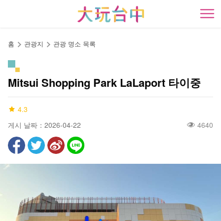
앵
커
開
로
이
홈
관광지
관광 명소 목록
동
Mitsui Shopping Park LaLaport 타이중
4.3
게시 날짜：2026-04-22
4640